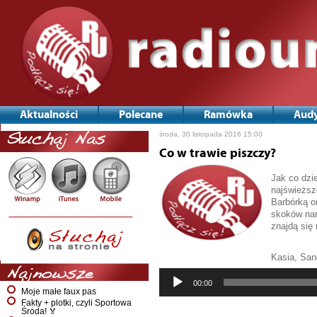
Aktualności
Polecane
Ramówka
Audy
środa, 30 listopada 2016 15:00
Słuchaj Nas
Co w trawie piszczy?
Jak co dzi
najświeższ
Barbórką or
skoków nar
znajdą się
Kasia, San
Najnowsze
Odtwarzac
00:00
plików
Moje małe faux pas
dźwiękowy
Fakty + plotki, czyli Sportowa
Środa! 🏅