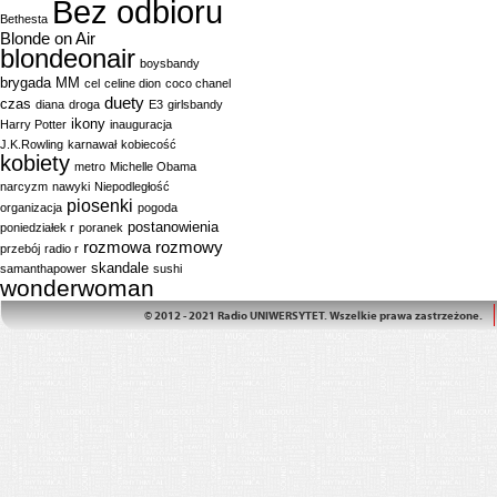
Bez odbioru
Bethesta
Blonde on Air
blondeonair
boysbandy
brygada MM
cel
celine dion
coco chanel
duety
czas
diana
droga
E3
girlsbandy
ikony
Harry Potter
inauguracja
J.K.Rowling
karnawał
kobiecość
kobiety
metro
Michelle Obama
narcyzm
nawyki
Niepodległość
piosenki
organizacja
pogoda
postanowienia
poniedziałek r
poranek
rozmowa
rozmowy
przebój
radio r
skandale
samanthapower
sushi
wonderwoman
© 2012 - 2021 Radio UNIWERSYTET. Wszelkie prawa zastrzeżone.