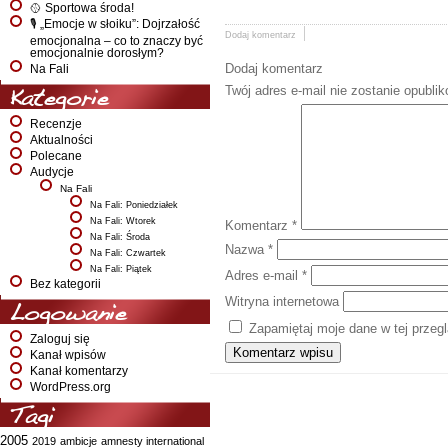
🥎 Sportowa środa!
🎙️ „Emocje w słoiku”: Dojrzałość
Dodaj komentarz
emocjonalna – co to znaczy być
emocjonalnie dorosłym?
Dodaj komentarz
Na Fali
Twój adres e-mail nie zostanie opubli
Kategorie
Recenzje
Aktualności
Polecane
Audycje
Na Fali
Na Fali: Poniedziałek
Na Fali: Wtorek
Komentarz
*
Na Fali: Środa
Nazwa
*
Na Fali: Czwartek
Na Fali: Piątek
Adres e-mail
*
Bez kategorii
Witryna internetowa
Logowanie
Zapamiętaj moje dane w tej przeg
Zaloguj się
Kanał wpisów
Kanał komentarzy
WordPress.org
Tagi
2005
2019
ambicje
amnesty international