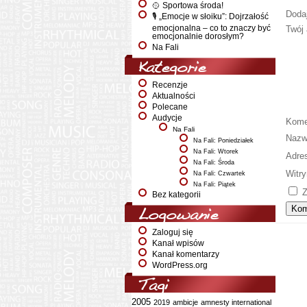
🥎 Sportowa środa!
Doda
🎙️ „Emocje w słoiku”: Dojrzałość
emocjonalna – co to znaczy być
Twój 
emocjonalnie dorosłym?
Na Fali
Kategorie
Recenzje
Aktualności
Polecane
Audycje
Kome
Na Fali
Naz
Na Fali: Poniedziałek
Na Fali: Wtorek
Adre
Na Fali: Środa
Witry
Na Fali: Czwartek
Na Fali: Piątek
Z
Bez kategorii
Logowanie
Zaloguj się
Kanał wpisów
Kanał komentarzy
WordPress.org
Tagi
2005
2019
ambicje
amnesty international