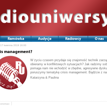
Ramówka
Audycje
Radiowcy
O nas
 17 kwietnia 2019 16:00
sis management?
W życiu czasem przydaje się znajomość technik zarzą
obieramy w konfliktowych sytuacjach? Jak radzimy so
pomaga nam nie wchodzić w zbędne, agresywne dyskus
poruszymy tematykę crisis management. Bądźcie z na
Katarzyna & Paulina
komentarz