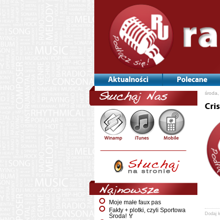
Aktualności
Polecane
środa,
Słuchaj Nas
Cri
Najnowsze
Moje małe faux pas
Fakty + plotki, czyli Sportowa
Dodaj 
Środa! 🏅