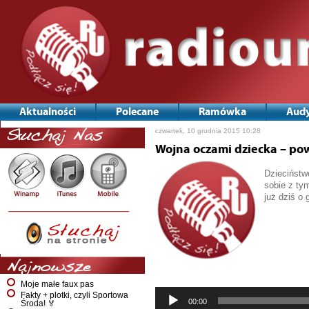
Aktualności
Polecane
Ramówka
Audy
czwartek, 10 grudnia 2015 10:28
Słuchaj Nas
Wojna oczami dziecka – pow
Dzieciństw
sobie z tym
już dziś o 
Odtwarzac
plików
dźwiękowy
Najnowsze
Moje małe faux pas
Fakty + plotki, czyli Sportowa
00:00
Środa! 🏅