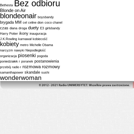
Bez odbioru
Bethesta
Blonde on Air
blondeonair
boysbandy
brygada MM
cel
celine dion
coco chanel
duety
czas
diana
droga
E3
girlsbandy
ikony
Harry Potter
inauguracja
J.K.Rowling
karnawał
kobiecość
kobiety
metro
Michelle Obama
narcyzm
nawyki
Niepodległość
piosenki
organizacja
pogoda
postanowienia
poniedziałek r
poranek
rozmowa
rozmowy
przebój
radio r
skandale
samanthapower
sushi
wonderwoman
© 2012 - 2021 Radio UNIWERSYTET. Wszelkie prawa zastrzeżone.