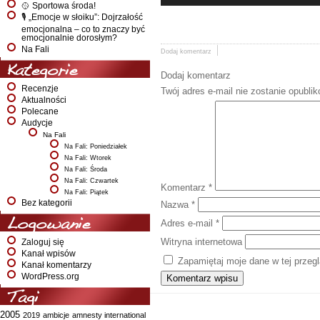
🥎 Sportowa środa!
🎙️ „Emocje w słoiku”: Dojrzałość
emocjonalna – co to znaczy być
emocjonalnie dorosłym?
Na Fali
Dodaj komentarz
Kategorie
Dodaj komentarz
Recenzje
Twój adres e-mail nie zostanie opubli
Aktualności
Polecane
Audycje
Na Fali
Na Fali: Poniedziałek
Na Fali: Wtorek
Na Fali: Środa
Na Fali: Czwartek
Komentarz
*
Na Fali: Piątek
Bez kategorii
Nazwa
*
Logowanie
Adres e-mail
*
Witryna internetowa
Zaloguj się
Kanał wpisów
Zapamiętaj moje dane w tej przeg
Kanał komentarzy
WordPress.org
Tagi
2005
2019
ambicje
amnesty international