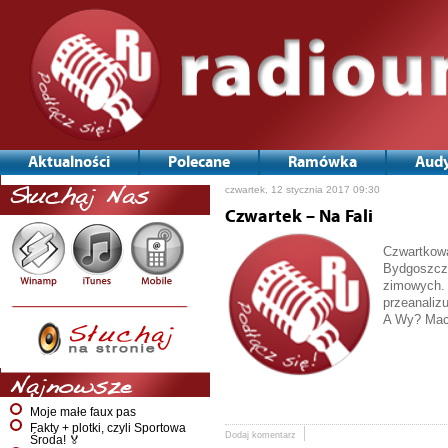
Aktualności
Polecane
Ramówka
Audy
czwartek, 12 stycznia 2017 09:30
Słuchaj Nas
Czwartek – Na Fali
Czwartkowa
Bydgoszczy
zimowych. 
przeanaliz
A Wy? Maci
Najnowsze
Moje małe faux pas
Fakty + plotki, czyli Sportowa
Dodaj komentarz
Środa! 🏅