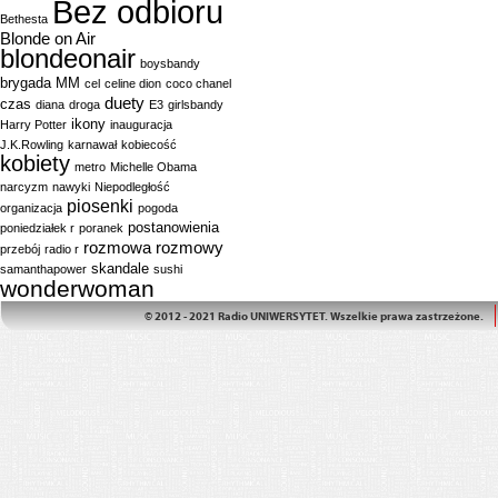
Bez odbioru
Bethesta
Blonde on Air
blondeonair
boysbandy
brygada MM
cel
celine dion
coco chanel
duety
czas
diana
droga
E3
girlsbandy
ikony
Harry Potter
inauguracja
J.K.Rowling
karnawał
kobiecość
kobiety
metro
Michelle Obama
narcyzm
nawyki
Niepodległość
piosenki
organizacja
pogoda
postanowienia
poniedziałek r
poranek
rozmowa
rozmowy
przebój
radio r
skandale
samanthapower
sushi
wonderwoman
© 2012 - 2021 Radio UNIWERSYTET. Wszelkie prawa zastrzeżone.