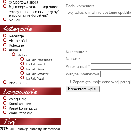
🥎 Sportowa środa!
Dodaj komentarz
🎙️ „Emocje w słoiku”: Dojrzałość
emocjonalna – co to znaczy być
Twój adres e-mail nie zostanie opubli
emocjonalnie dorosłym?
Na Fali
Kategorie
Recenzje
Aktualności
Polecane
Audycje
Komentarz
*
Na Fali
Nazwa
*
Na Fali: Poniedziałek
Na Fali: Wtorek
Adres e-mail
*
Na Fali: Środa
Witryna internetowa
Na Fali: Czwartek
Na Fali: Piątek
Zapamiętaj moje dane w tej przeg
Bez kategorii
Logowanie
Zaloguj się
Kanał wpisów
Kanał komentarzy
WordPress.org
Tagi
2005
2019
ambicje
amnesty international