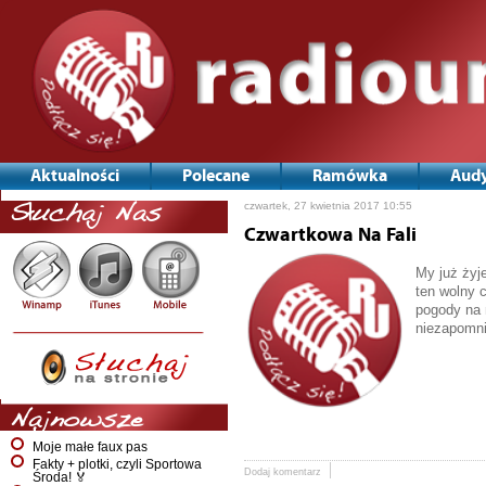
Aktualności
Polecane
Ramówka
Audy
czwartek, 27 kwietnia 2017 10:55
Słuchaj Nas
Czwartkowa Na Fali
My już żyj
ten wolny 
pogody na 
niezapomni
Najnowsze
Moje małe faux pas
Fakty + plotki, czyli Sportowa
Dodaj komentarz
Środa! 🏅