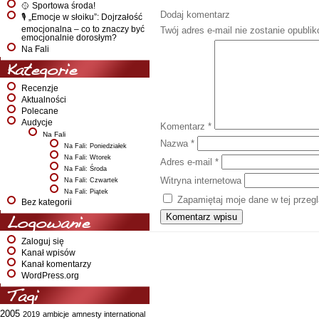
🥎 Sportowa środa!
Dodaj komentarz
🎙️ „Emocje w słoiku”: Dojrzałość
emocjonalna – co to znaczy być
Twój adres e-mail nie zostanie opubli
emocjonalnie dorosłym?
Na Fali
Kategorie
Recenzje
Aktualności
Polecane
Audycje
Komentarz
*
Na Fali
Nazwa
*
Na Fali: Poniedziałek
Na Fali: Wtorek
Adres e-mail
*
Na Fali: Środa
Witryna internetowa
Na Fali: Czwartek
Na Fali: Piątek
Zapamiętaj moje dane w tej przeg
Bez kategorii
Logowanie
Zaloguj się
Kanał wpisów
Kanał komentarzy
WordPress.org
Tagi
2005
2019
ambicje
amnesty international