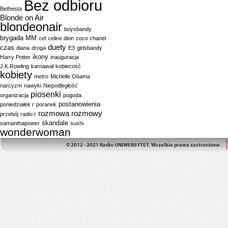
Bez odbioru
Bethesta
Blonde on Air
blondeonair
boysbandy
brygada MM
cel
celine dion
coco chanel
duety
czas
diana
droga
E3
girlsbandy
ikony
Harry Potter
inauguracja
J.K.Rowling
karnawał
kobiecość
kobiety
metro
Michelle Obama
narcyzm
nawyki
Niepodległość
piosenki
organizacja
pogoda
postanowienia
poniedziałek r
poranek
rozmowa
rozmowy
przebój
radio r
skandale
samanthapower
sushi
wonderwoman
© 2012 - 2021 Radio UNIWERSYTET. Wszelkie prawa zastrzeżone.