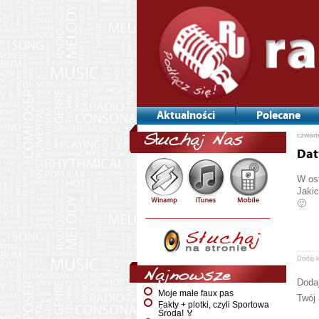
Aktualności
Polecane
czwart
Słuchaj Nas
Dat
W ost
Jakic
🙂
Dodaj 
Najnowsze
Doda
Moje małe faux pas
Twój 
Fakty + plotki, czyli Sportowa
Środa! 🏅