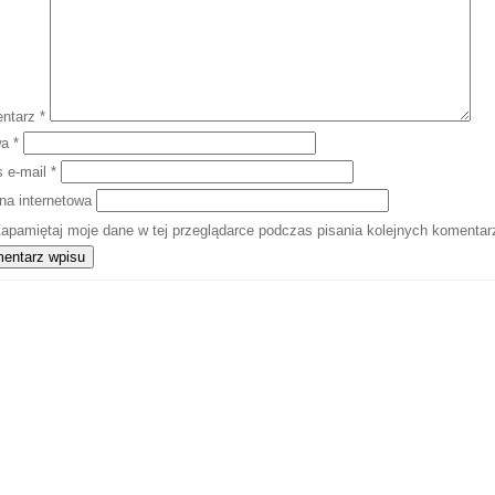
ntarz
*
wa
*
s e-mail
*
na internetowa
apamiętaj moje dane w tej przeglądarce podczas pisania kolejnych komentar