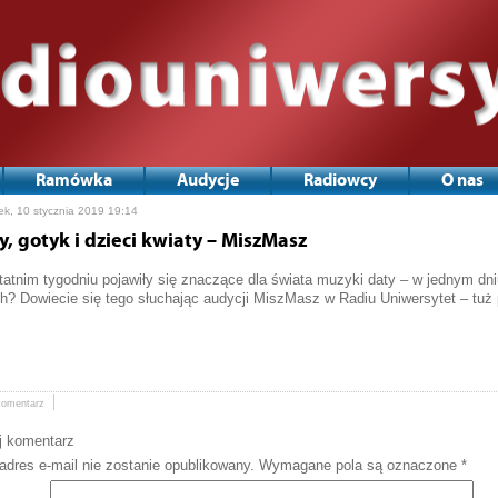
Ramówka
Audycje
Radiowcy
O nas
ek, 10 stycznia 2019 19:14
y, gotyk i dzieci kwiaty – MiszMasz
atnim tygodniu pojawiły się znaczące dla świata muzyki daty – w jednym dniu 
h? Dowiecie się tego słuchając audycji MiszMasz w Radiu Uniwersytet – tu
komentarz
j komentarz
adres e-mail nie zostanie opublikowany.
Wymagane pola są oznaczone
*