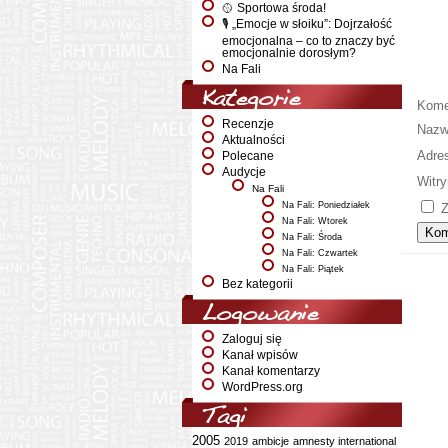
🥎 Sportowa środa!
🎙️ „Emocje w słoiku”: Dojrzałość
emocjonalna – co to znaczy być
emocjonalnie dorosłym?
Na Fali
Kategorie
Kome
Recenzje
Naz
Aktualności
Adre
Polecane
Audycje
Witry
Na Fali
Na Fali: Poniedziałek
Z
Na Fali: Wtorek
Na Fali: Środa
Na Fali: Czwartek
Na Fali: Piątek
Bez kategorii
Logowanie
Zaloguj się
Kanał wpisów
Kanał komentarzy
WordPress.org
Tagi
2005
2019
ambicje
amnesty international