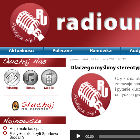
Aktualności
Polecane
Ramówka
Audy
poniedziałek, 14 listopada 2016 16:32
Słuchaj Nas
Dlaczego myślimy stereot
Czy każda blo
zatruwają nam
i pytanie klu
co tydzień g
Odtwarzacz
plików
dźwiękowych
Najnowsze
Moje małe faux pas
Fakty + plotki, czyli Sportowa
00:00
Środa! 🏅