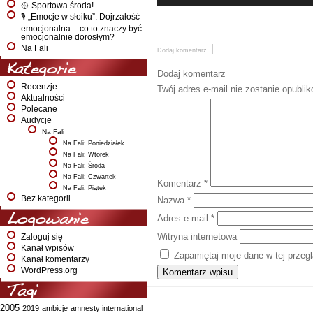
🥎 Sportowa środa!
🎙️ „Emocje w słoiku”: Dojrzałość
emocjonalna – co to znaczy być
emocjonalnie dorosłym?
Na Fali
Dodaj komentarz
Kategorie
Dodaj komentarz
Recenzje
Twój adres e-mail nie zostanie opubli
Aktualności
Polecane
Audycje
Na Fali
Na Fali: Poniedziałek
Na Fali: Wtorek
Na Fali: Środa
Na Fali: Czwartek
Komentarz
*
Na Fali: Piątek
Bez kategorii
Nazwa
*
Logowanie
Adres e-mail
*
Witryna internetowa
Zaloguj się
Kanał wpisów
Zapamiętaj moje dane w tej przeg
Kanał komentarzy
WordPress.org
Tagi
2005
2019
ambicje
amnesty international