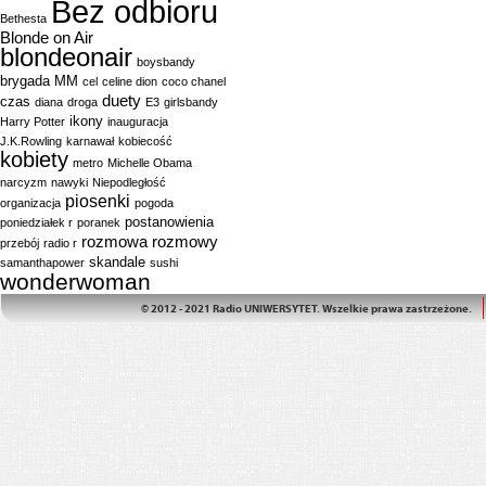
Bez odbioru
Bethesta
Blonde on Air
blondeonair
boysbandy
brygada MM
cel
celine dion
coco chanel
duety
czas
diana
droga
E3
girlsbandy
ikony
Harry Potter
inauguracja
J.K.Rowling
karnawał
kobiecość
kobiety
metro
Michelle Obama
narcyzm
nawyki
Niepodległość
piosenki
organizacja
pogoda
postanowienia
poniedziałek r
poranek
rozmowa
rozmowy
przebój
radio r
skandale
samanthapower
sushi
wonderwoman
© 2012 - 2021 Radio UNIWERSYTET. Wszelkie prawa zastrzeżone.