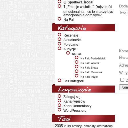
🥎 Sportowa środa!
Doda
🎙️ „Emocje w słoiku”: Dojrzałość
emocjonalna – co to znaczy być
Twój 
emocjonalnie dorosłym?
Na Fali
Kategorie
Recenzje
Aktualności
Polecane
Audycje
Kome
Na Fali
Naz
Na Fali: Poniedziałek
Na Fali: Wtorek
Adre
Na Fali: Środa
Witry
Na Fali: Czwartek
Na Fali: Piątek
Z
Bez kategorii
Logowanie
Zaloguj się
Kanał wpisów
Kanał komentarzy
WordPress.org
Tagi
2005
2019
ambicje
amnesty international