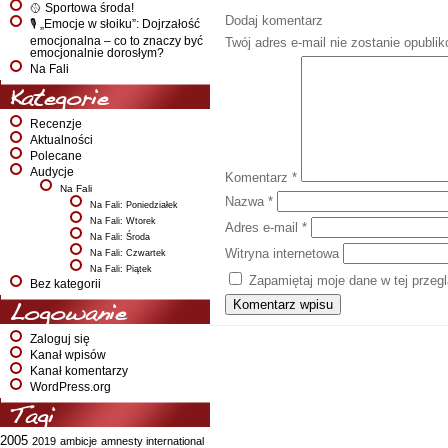
🥎 Sportowa środa!
Dodaj komentarz
🎙️ „Emocje w słoiku”: Dojrzałość
emocjonalna – co to znaczy być
Twój adres e-mail nie zostanie opubli
emocjonalnie dorosłym?
Na Fali
Kategorie
Recenzje
Aktualności
Polecane
Audycje
Komentarz
*
Na Fali
Nazwa
*
Na Fali: Poniedziałek
Na Fali: Wtorek
Adres e-mail
*
Na Fali: Środa
Witryna internetowa
Na Fali: Czwartek
Na Fali: Piątek
Zapamiętaj moje dane w tej przeg
Bez kategorii
Logowanie
Zaloguj się
Kanał wpisów
Kanał komentarzy
WordPress.org
Tagi
2005
2019
ambicje
amnesty international