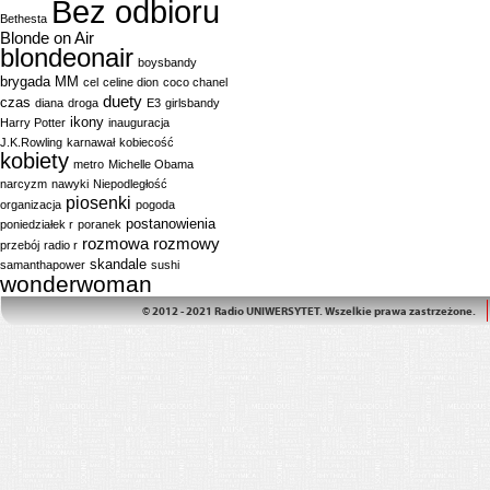
Bez odbioru
Bethesta
Blonde on Air
blondeonair
boysbandy
brygada MM
cel
celine dion
coco chanel
duety
czas
diana
droga
E3
girlsbandy
ikony
Harry Potter
inauguracja
J.K.Rowling
karnawał
kobiecość
kobiety
metro
Michelle Obama
narcyzm
nawyki
Niepodległość
piosenki
organizacja
pogoda
postanowienia
poniedziałek r
poranek
rozmowa
rozmowy
przebój
radio r
skandale
samanthapower
sushi
wonderwoman
© 2012 - 2021 Radio UNIWERSYTET. Wszelkie prawa zastrzeżone.