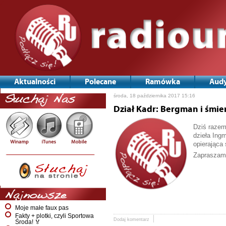
Aktualności
Polecane
Ramówka
Audy
środa, 18 października 2017 15:16
Słuchaj Nas
Dział Kadr: Bergman i śmie
Dziś razem
dzieła Ing
opierająca 
Zapraszamy
Najnowsze
Moje małe faux pas
Fakty + plotki, czyli Sportowa
Dodaj komentarz
Środa! 🏅