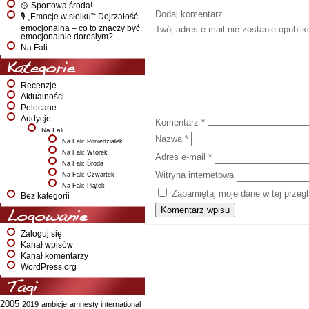
🥎 Sportowa środa!
Dodaj komentarz
🎙️ „Emocje w słoiku”: Dojrzałość
emocjonalna – co to znaczy być
Twój adres e-mail nie zostanie opubli
emocjonalnie dorosłym?
Na Fali
Kategorie
Recenzje
Aktualności
Polecane
Audycje
Komentarz
*
Na Fali
Nazwa
*
Na Fali: Poniedziałek
Na Fali: Wtorek
Adres e-mail
*
Na Fali: Środa
Witryna internetowa
Na Fali: Czwartek
Na Fali: Piątek
Zapamiętaj moje dane w tej przeg
Bez kategorii
Logowanie
Zaloguj się
Kanał wpisów
Kanał komentarzy
WordPress.org
Tagi
2005
2019
ambicje
amnesty international