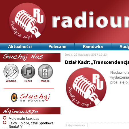
Aktualności
Polecane
Ramówka
Audy
środa, 22 listopada 2017 15:23
Słuchaj Nas
Dział Kadr: „Transcendencj
Niedawno z
wydarzenia
prosi się o
Najnowsze
Moje małe faux pas
Fakty + plotki, czyli Sportowa
Dodaj komentarz
Środa! 🏅