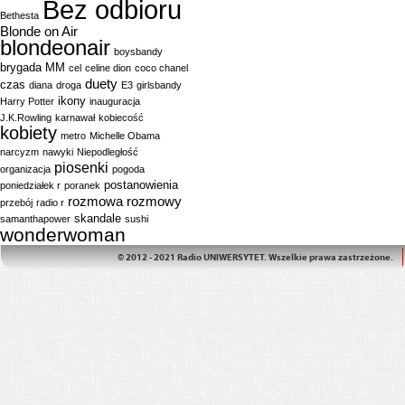
Bez odbioru
Bethesta
Blonde on Air
blondeonair
boysbandy
brygada MM
cel
celine dion
coco chanel
duety
czas
diana
droga
E3
girlsbandy
ikony
Harry Potter
inauguracja
J.K.Rowling
karnawał
kobiecość
kobiety
metro
Michelle Obama
narcyzm
nawyki
Niepodległość
piosenki
organizacja
pogoda
postanowienia
poniedziałek r
poranek
rozmowa
rozmowy
przebój
radio r
skandale
samanthapower
sushi
wonderwoman
© 2012 - 2021 Radio UNIWERSYTET. Wszelkie prawa zastrzeżone.