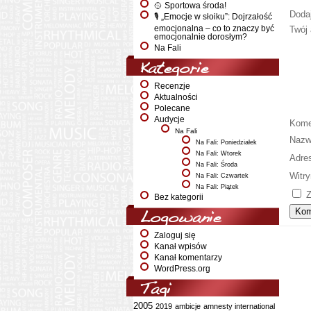
🥎 Sportowa środa!
Doda
🎙️ „Emocje w słoiku”: Dojrzałość
emocjonalna – co to znaczy być
Twój 
emocjonalnie dorosłym?
Na Fali
Kategorie
Recenzje
Aktualności
Polecane
Audycje
Kome
Na Fali
Naz
Na Fali: Poniedziałek
Na Fali: Wtorek
Adre
Na Fali: Środa
Witry
Na Fali: Czwartek
Na Fali: Piątek
Z
Bez kategorii
Logowanie
Zaloguj się
Kanał wpisów
Kanał komentarzy
WordPress.org
Tagi
2005
2019
ambicje
amnesty international