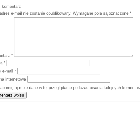
j komentarz
adres e-mail nie zostanie opublikowany.
Wymagane pola są oznaczone
*
ntarz
*
wa
*
s e-mail
*
na internetowa
apamiętaj moje dane w tej przeglądarce podczas pisania kolejnych komentar