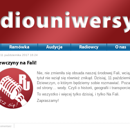
Ramówka
Audycje
Radiowcy
O nas
 11 października 2017 16:24
ewczyny na Fali!
Nie, nie zmieniła się obsada naszej środowej Fali, wci
tytuł nie wziął się również znikąd. Dzisiaj, 11 paździ
Dziewczyn, o którym będziemy sobie rozmawiać. Poza
od strony… wody. Czyli o historii, geografii i transpor
To wszystko i więcej tylko dzisiaj, i tylko Na Fali.
Zapraszamy!
komentarz