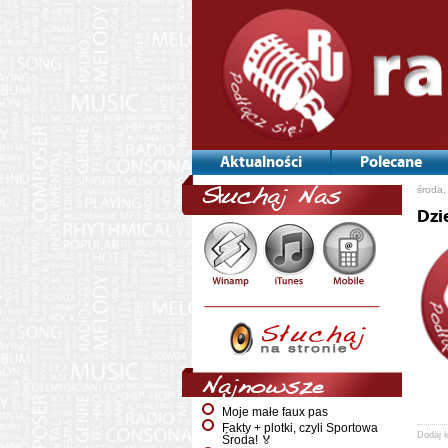
Aktualności
Polecane
środa,
Słuchaj Nas
Dzi
Najnowsze
Moje małe faux pas
Fakty + plotki, czyli Sportowa
Dodaj 
Środa! 🏅