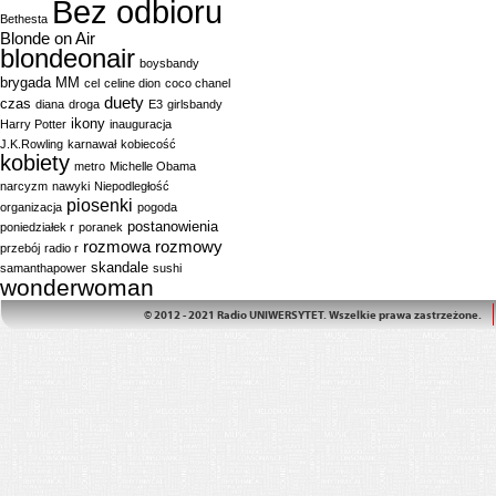
Bez odbioru
Bethesta
Blonde on Air
blondeonair
boysbandy
brygada MM
cel
celine dion
coco chanel
duety
czas
diana
droga
E3
girlsbandy
ikony
Harry Potter
inauguracja
J.K.Rowling
karnawał
kobiecość
kobiety
metro
Michelle Obama
narcyzm
nawyki
Niepodległość
piosenki
organizacja
pogoda
postanowienia
poniedziałek r
poranek
rozmowa
rozmowy
przebój
radio r
skandale
samanthapower
sushi
wonderwoman
© 2012 - 2021 Radio UNIWERSYTET. Wszelkie prawa zastrzeżone.