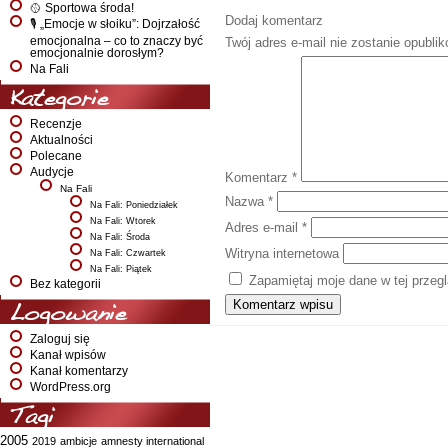
🥎 Sportowa środa!
Dodaj komentarz
🎙️ „Emocje w słoiku”: Dojrzałość
emocjonalna – co to znaczy być
Twój adres e-mail nie zostanie opubli
emocjonalnie dorosłym?
Na Fali
Kategorie
Recenzje
Aktualności
Polecane
Audycje
Komentarz
*
Na Fali
Nazwa
*
Na Fali: Poniedziałek
Na Fali: Wtorek
Adres e-mail
*
Na Fali: Środa
Witryna internetowa
Na Fali: Czwartek
Na Fali: Piątek
Zapamiętaj moje dane w tej przeg
Bez kategorii
Logowanie
Zaloguj się
Kanał wpisów
Kanał komentarzy
WordPress.org
Tagi
2005
2019
ambicje
amnesty international