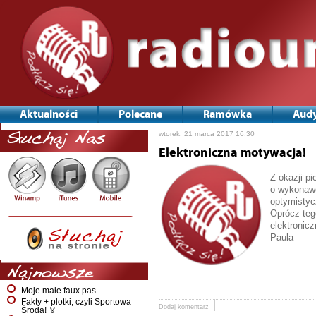
Aktualności
Polecane
Ramówka
Audy
wtorek, 21 marca 2017 16:30
Słuchaj Nas
Elektroniczna motywacja!
Z okazji p
o wykonawc
optymistyc
Oprócz teg
elektronic
Paula
Najnowsze
Moje małe faux pas
Fakty + plotki, czyli Sportowa
Dodaj komentarz
Środa! 🏅