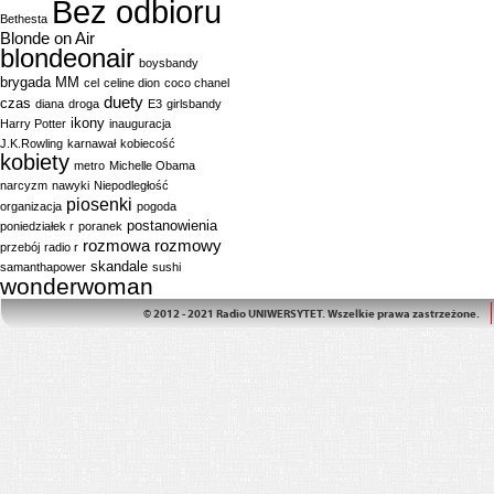
Bez odbioru
Bethesta
Blonde on Air
blondeonair
boysbandy
brygada MM
cel
celine dion
coco chanel
duety
czas
diana
droga
E3
girlsbandy
ikony
Harry Potter
inauguracja
J.K.Rowling
karnawał
kobiecość
kobiety
metro
Michelle Obama
narcyzm
nawyki
Niepodległość
piosenki
organizacja
pogoda
postanowienia
poniedziałek r
poranek
rozmowa
rozmowy
przebój
radio r
skandale
samanthapower
sushi
wonderwoman
© 2012 - 2021 Radio UNIWERSYTET. Wszelkie prawa zastrzeżone.