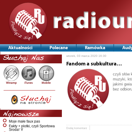
Aktualności
Polecane
Ramówka
Audy
wtorek, 03 marca 2020 16:30
Słuchaj Nas
Fandom a subkultura…
czyli słów 
muzyki, któ
jakimi gwi
bez odbior
Najnowsze
Moje małe faux pas
Fakty + plotki, czyli Sportowa
Dodaj komentarz
Środa! 🏅