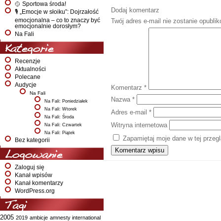
🥎 Sportowa środa!
Dodaj komentarz
🎙️ „Emocje w słoiku”: Dojrzałość
emocjonalna – co to znaczy być
Twój adres e-mail nie zostanie opubli
emocjonalnie dorosłym?
Na Fali
Kategorie
Recenzje
Aktualności
Polecane
Audycje
Komentarz
*
Na Fali
Nazwa
*
Na Fali: Poniedziałek
Na Fali: Wtorek
Adres e-mail
*
Na Fali: Środa
Witryna internetowa
Na Fali: Czwartek
Na Fali: Piątek
Zapamiętaj moje dane w tej przeg
Bez kategorii
Logowanie
Zaloguj się
Kanał wpisów
Kanał komentarzy
WordPress.org
Tagi
2005
2019
ambicje
amnesty international