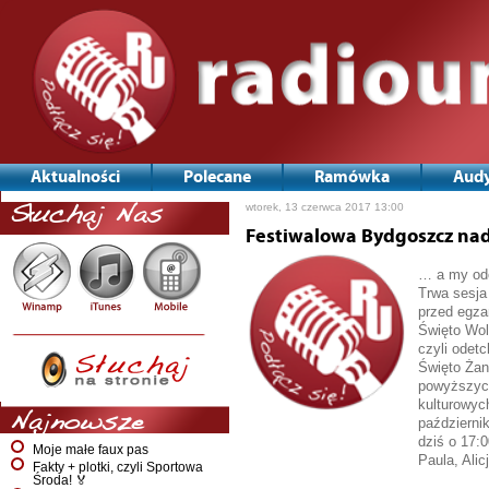
Aktualności
Polecane
Ramówka
Audy
wtorek, 13 czerwca 2017 13:00
Słuchaj Nas
Festiwalowa Bydgoszcz na
… a my odc
Trwa sesja
przed egza
Święto Wol
czyli odet
Święto Żan
powyższych
kulturowyc
Najnowsze
październ
dziś o 17:0
Moje małe faux pas
Paula, Alic
Fakty + plotki, czyli Sportowa
Środa! 🏅