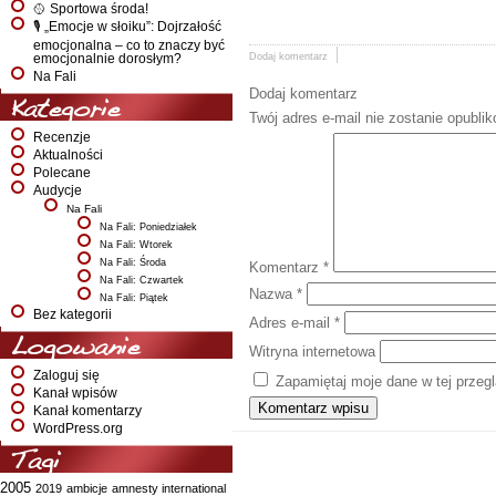
🥎 Sportowa środa!
🎙️ „Emocje w słoiku”: Dojrzałość
emocjonalna – co to znaczy być
Dodaj komentarz
emocjonalnie dorosłym?
Na Fali
Dodaj komentarz
Kategorie
Twój adres e-mail nie zostanie opubli
Recenzje
Aktualności
Polecane
Audycje
Na Fali
Na Fali: Poniedziałek
Na Fali: Wtorek
Na Fali: Środa
Komentarz
*
Na Fali: Czwartek
Nazwa
*
Na Fali: Piątek
Bez kategorii
Adres e-mail
*
Logowanie
Witryna internetowa
Zaloguj się
Zapamiętaj moje dane w tej przeg
Kanał wpisów
Kanał komentarzy
WordPress.org
Tagi
2005
2019
ambicje
amnesty international