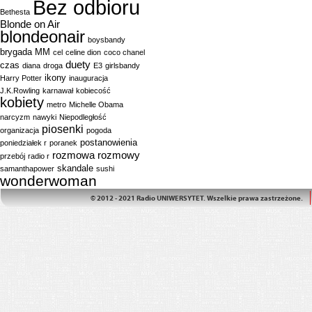
Bez odbioru
Bethesta
Blonde on Air
blondeonair
boysbandy
brygada MM
cel
celine dion
coco chanel
duety
czas
diana
droga
E3
girlsbandy
ikony
Harry Potter
inauguracja
J.K.Rowling
karnawał
kobiecość
kobiety
metro
Michelle Obama
narcyzm
nawyki
Niepodległość
piosenki
organizacja
pogoda
postanowienia
poniedziałek r
poranek
rozmowa
rozmowy
przebój
radio r
skandale
samanthapower
sushi
wonderwoman
© 2012 - 2021 Radio UNIWERSYTET. Wszelkie prawa zastrzeżone.