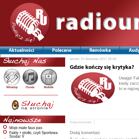
Aktualności
Polecane
Ramówka
Audy
wtorek, 07 listopada 2017 09:00
Słuchaj Nas
Gdzie kończy się krytyka?
Uwaga! Fala
kiedy zacz
to w najzwy
Najnowsze
Dodaj komentarz
Moje małe faux pas
Dodaj komentarz
Fakty + plotki, czyli Sportowa
Środa! 🏅