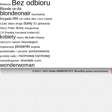
Bez odbioru
Bethesta
Blonde on Air
blondeonair
boysbandy
brygada MM
cel
celine dion
coco chanel
duety
czas
diana
droga
E3
girlsbandy
ikony
Harry Potter
inauguracja
J.K.Rowling
karnawał
kobiecość
kobiety
metro
Michelle Obama
narcyzm
nawyki
Niepodległość
piosenki
organizacja
pogoda
postanowienia
poniedziałek r
poranek
rozmowa
rozmowy
przebój
radio r
skandale
samanthapower
sushi
wonderwoman
© 2012 - 2021 Radio UNIWERSYTET. Wszelkie prawa zastrzeżone.