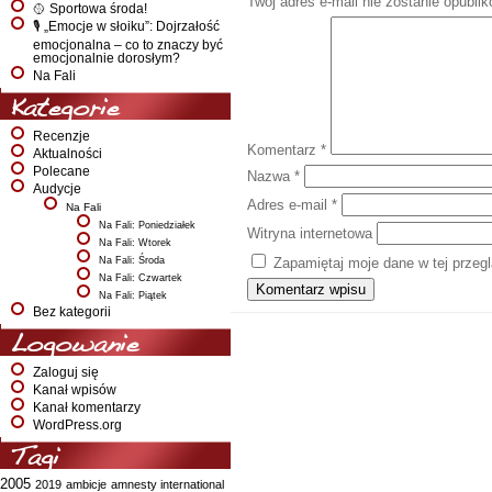
Twój adres e-mail nie zostanie opubli
🥎 Sportowa środa!
🎙️ „Emocje w słoiku”: Dojrzałość
emocjonalna – co to znaczy być
emocjonalnie dorosłym?
Na Fali
Kategorie
Recenzje
Komentarz
*
Aktualności
Polecane
Nazwa
*
Audycje
Adres e-mail
*
Na Fali
Na Fali: Poniedziałek
Witryna internetowa
Na Fali: Wtorek
Na Fali: Środa
Zapamiętaj moje dane w tej przeg
Na Fali: Czwartek
Na Fali: Piątek
Bez kategorii
Logowanie
Zaloguj się
Kanał wpisów
Kanał komentarzy
WordPress.org
Tagi
2005
2019
ambicje
amnesty international