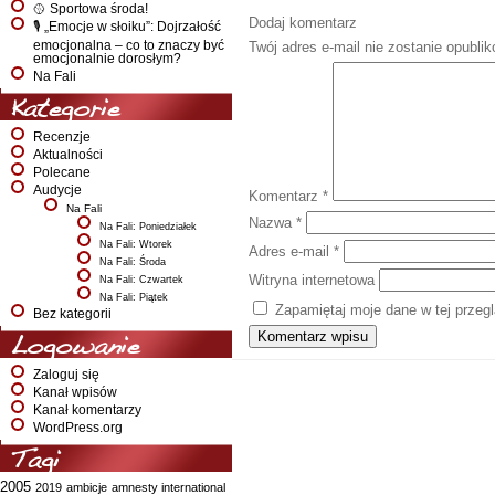
🥎 Sportowa środa!
Dodaj komentarz
🎙️ „Emocje w słoiku”: Dojrzałość
emocjonalna – co to znaczy być
Twój adres e-mail nie zostanie opubli
emocjonalnie dorosłym?
Na Fali
Kategorie
Recenzje
Aktualności
Polecane
Audycje
Komentarz
*
Na Fali
Nazwa
*
Na Fali: Poniedziałek
Na Fali: Wtorek
Adres e-mail
*
Na Fali: Środa
Witryna internetowa
Na Fali: Czwartek
Na Fali: Piątek
Zapamiętaj moje dane w tej przeg
Bez kategorii
Logowanie
Zaloguj się
Kanał wpisów
Kanał komentarzy
WordPress.org
Tagi
2005
2019
ambicje
amnesty international