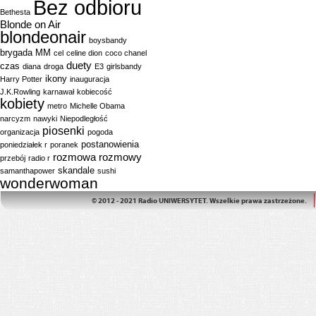
Bez odbioru
Bethesta
Blonde on Air
blondeonair
boysbandy
brygada MM
cel
celine dion
coco chanel
duety
czas
diana
droga
E3
girlsbandy
ikony
Harry Potter
inauguracja
J.K.Rowling
karnawał
kobiecość
kobiety
metro
Michelle Obama
narcyzm
nawyki
Niepodległość
piosenki
organizacja
pogoda
postanowienia
poniedziałek r
poranek
rozmowa
rozmowy
przebój
radio r
skandale
samanthapower
sushi
wonderwoman
© 2012 - 2021 Radio UNIWERSYTET. Wszelkie prawa zastrzeżone.