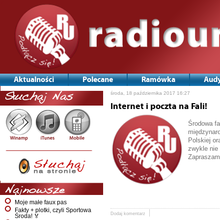
Aktualności
Polecane
Ramówka
Audy
środa, 18 października 2017 16:27
Słuchaj Nas
Internet i poczta na Fali!
Środowa fa
międzynaro
Polskiej o
zwykle nie
Zapraszam
Najnowsze
Moje małe faux pas
Fakty + plotki, czyli Sportowa
Dodaj komentarz
Środa! 🏅