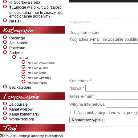
🥎 Sportowa środa!
🎙️ „Emocje w słoiku”: Dojrzałość
emocjonalna – co to znaczy być
emocjonalnie dorosłym?
Na Fali
Dodaj komentarz
Kategorie
Dodaj komentarz
Recenzje
Twój adres e-mail nie zostanie opubli
Aktualności
Polecane
Audycje
Na Fali
Na Fali: Poniedziałek
Na Fali: Wtorek
Na Fali: Środa
Na Fali: Czwartek
Komentarz
*
Na Fali: Piątek
Bez kategorii
Nazwa
*
Logowanie
Adres e-mail
*
Witryna internetowa
Zaloguj się
Kanał wpisów
Zapamiętaj moje dane w tej przeg
Kanał komentarzy
WordPress.org
Tagi
2005
2019
ambicje
amnesty international