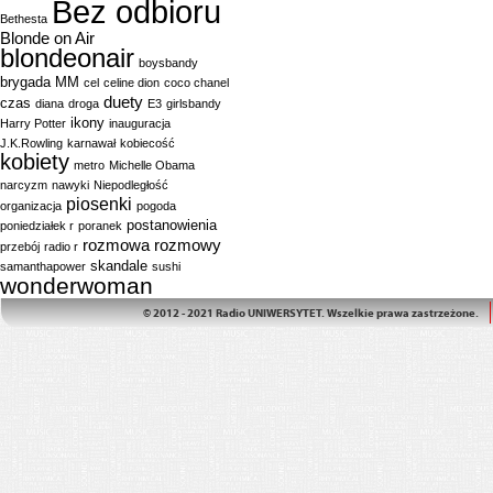
Bez odbioru
Bethesta
Blonde on Air
blondeonair
boysbandy
brygada MM
cel
celine dion
coco chanel
duety
czas
diana
droga
E3
girlsbandy
ikony
Harry Potter
inauguracja
J.K.Rowling
karnawał
kobiecość
kobiety
metro
Michelle Obama
narcyzm
nawyki
Niepodległość
piosenki
organizacja
pogoda
postanowienia
poniedziałek r
poranek
rozmowa
rozmowy
przebój
radio r
skandale
samanthapower
sushi
wonderwoman
© 2012 - 2021 Radio UNIWERSYTET. Wszelkie prawa zastrzeżone.