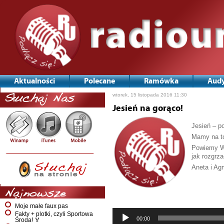
Aktualności
Polecane
Ramówka
Audy
wtorek, 15 listopada 2016 11:30
Słuchaj Nas
Jesień na gorąco!
Jesień – p
Mamy na t
Powiemy Wa
jak rozgrza
Aneta i Ag
Odtwarzac
plików
Najnowsze
dźwiękowy
Moje małe faux pas
Fakty + plotki, czyli Sportowa
00:00
Środa! 🏅