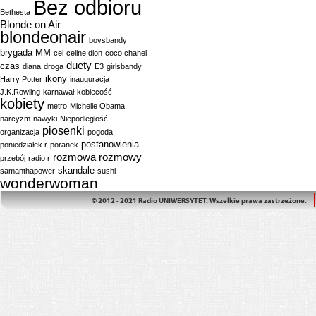
Bez odbioru
Bethesta
Blonde on Air
blondeonair
boysbandy
brygada MM
cel
celine dion
coco chanel
duety
czas
diana
droga
E3
girlsbandy
ikony
Harry Potter
inauguracja
J.K.Rowling
karnawał
kobiecość
kobiety
metro
Michelle Obama
narcyzm
nawyki
Niepodległość
piosenki
organizacja
pogoda
postanowienia
poniedziałek r
poranek
rozmowa
rozmowy
przebój
radio r
skandale
samanthapower
sushi
wonderwoman
© 2012 - 2021 Radio UNIWERSYTET. Wszelkie prawa zastrzeżone.