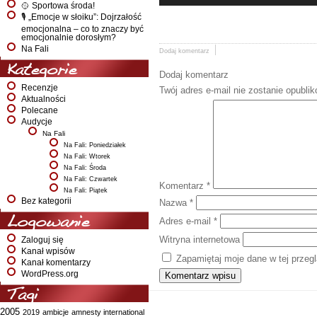
🥎 Sportowa środa!
🎙️ „Emocje w słoiku”: Dojrzałość
emocjonalna – co to znaczy być
emocjonalnie dorosłym?
Na Fali
Dodaj komentarz
Kategorie
Dodaj komentarz
Recenzje
Twój adres e-mail nie zostanie opubli
Aktualności
Polecane
Audycje
Na Fali
Na Fali: Poniedziałek
Na Fali: Wtorek
Na Fali: Środa
Na Fali: Czwartek
Komentarz
*
Na Fali: Piątek
Bez kategorii
Nazwa
*
Logowanie
Adres e-mail
*
Witryna internetowa
Zaloguj się
Kanał wpisów
Zapamiętaj moje dane w tej przeg
Kanał komentarzy
WordPress.org
Tagi
2005
2019
ambicje
amnesty international