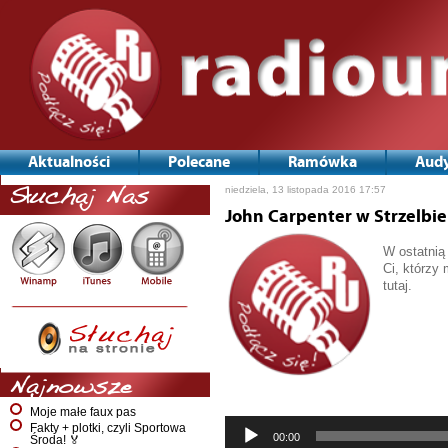
Aktualności
Polecane
Ramówka
Audy
niedziela, 13 listopada 2016 17:57
Słuchaj Nas
John Carpenter w Strzelbi
W ostatnią
Ci, którzy
tutaj.
Odtwarzac
Najnowsze
plików
dźwiękowy
Moje małe faux pas
Fakty + plotki, czyli Sportowa
00:00
Środa! 🏅