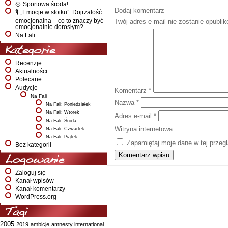
🥎 Sportowa środa!
Dodaj komentarz
🎙️ „Emocje w słoiku”: Dojrzałość
emocjonalna – co to znaczy być
Twój adres e-mail nie zostanie opubli
emocjonalnie dorosłym?
Na Fali
Kategorie
Recenzje
Aktualności
Polecane
Audycje
Komentarz
*
Na Fali
Nazwa
*
Na Fali: Poniedziałek
Na Fali: Wtorek
Adres e-mail
*
Na Fali: Środa
Witryna internetowa
Na Fali: Czwartek
Na Fali: Piątek
Zapamiętaj moje dane w tej przeg
Bez kategorii
Logowanie
Zaloguj się
Kanał wpisów
Kanał komentarzy
WordPress.org
Tagi
2005
2019
ambicje
amnesty international