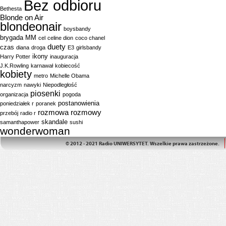
Bez odbioru
Bethesta
Blonde on Air
blondeonair
boysbandy
brygada MM
cel
celine dion
coco chanel
duety
czas
diana
droga
E3
girlsbandy
ikony
Harry Potter
inauguracja
J.K.Rowling
karnawał
kobiecość
kobiety
metro
Michelle Obama
narcyzm
nawyki
Niepodległość
piosenki
organizacja
pogoda
postanowienia
poniedziałek r
poranek
rozmowa
rozmowy
przebój
radio r
skandale
samanthapower
sushi
wonderwoman
© 2012 - 2021 Radio UNIWERSYTET. Wszelkie prawa zastrzeżone.