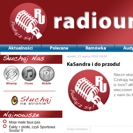
Aktualności
Polecane
Ramówka
Audy
wtorek, 13 marca 2018 16:00
Słuchaj Nas
KaSandra i do przodu!
Nasze wtor
Czekają na
is love? al
wieczorem 
z nami bo 
Najnowsze
Moje małe faux pas
Fakty + plotki, czyli Sportowa
Dodaj komentarz
Środa! 🏅