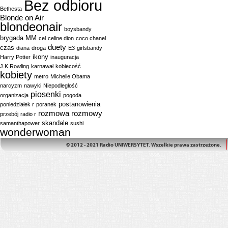
Bez odbioru
Bethesta
Blonde on Air
blondeonair
boysbandy
brygada MM
cel
celine dion
coco chanel
duety
czas
diana
droga
E3
girlsbandy
ikony
Harry Potter
inauguracja
J.K.Rowling
karnawał
kobiecość
kobiety
metro
Michelle Obama
narcyzm
nawyki
Niepodległość
piosenki
organizacja
pogoda
postanowienia
poniedziałek r
poranek
rozmowa
rozmowy
przebój
radio r
skandale
samanthapower
sushi
wonderwoman
© 2012 - 2021 Radio UNIWERSYTET. Wszelkie prawa zastrzeżone.