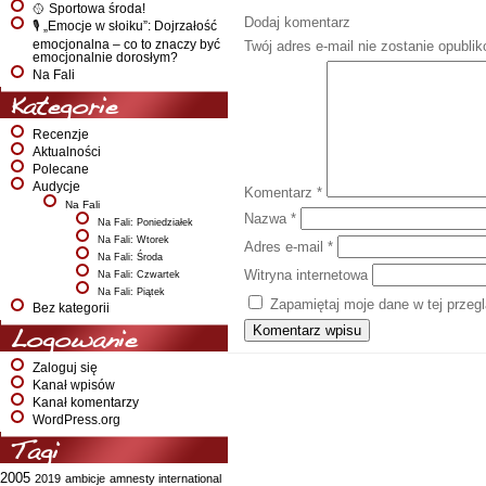
🥎 Sportowa środa!
Dodaj komentarz
🎙️ „Emocje w słoiku”: Dojrzałość
emocjonalna – co to znaczy być
Twój adres e-mail nie zostanie opubli
emocjonalnie dorosłym?
Na Fali
Kategorie
Recenzje
Aktualności
Polecane
Audycje
Komentarz
*
Na Fali
Nazwa
*
Na Fali: Poniedziałek
Na Fali: Wtorek
Adres e-mail
*
Na Fali: Środa
Witryna internetowa
Na Fali: Czwartek
Na Fali: Piątek
Zapamiętaj moje dane w tej przeg
Bez kategorii
Logowanie
Zaloguj się
Kanał wpisów
Kanał komentarzy
WordPress.org
Tagi
2005
2019
ambicje
amnesty international