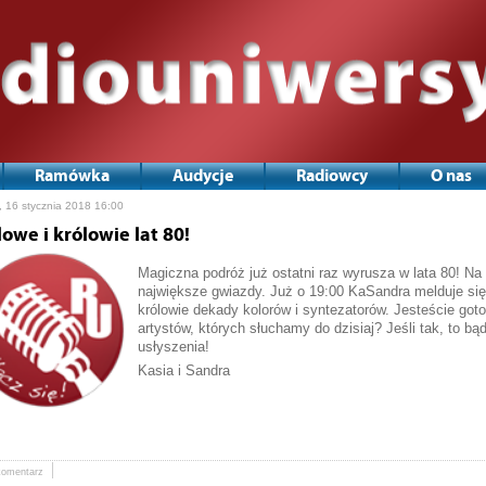
Ramówka
Audycje
Radiowcy
O nas
, 16 stycznia 2018 16:00
lowe i królowie lat 80!
Magiczna podróż już ostatni raz wyrusza w lata 80! N
największe gwiazdy. Już o 19:00 KaSandra melduje się 
królowie dekady kolorów i syntezatorów. Jesteście got
artystów, których słuchamy do dzisiaj? Jeśli tak, to b
usłyszenia!
Kasia i Sandra
komentarz