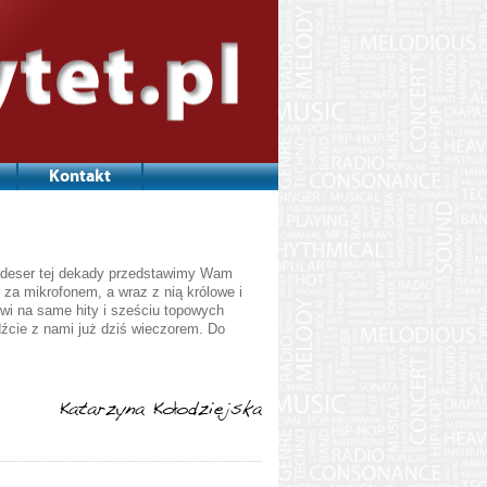
Kontakt
a deser tej dekady przedstawimy Wam
za mikrofonem, a wraz z nią królowe i
owi na same hity i sześciu topowych
ądźcie z nami już dziś wieczorem. Do
Katarzyna Kołodziejska