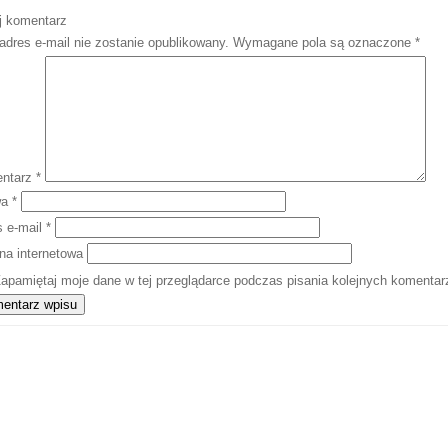
j komentarz
adres e-mail nie zostanie opublikowany.
Wymagane pola są oznaczone
*
ntarz
*
wa
*
s e-mail
*
na internetowa
apamiętaj moje dane w tej przeglądarce podczas pisania kolejnych komentar