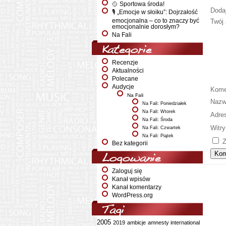
🥎 Sportowa środa!
Doda
🎙️ „Emocje w słoiku”: Dojrzałość
emocjonalna – co to znaczy być
Twój 
emocjonalnie dorosłym?
Na Fali
Kategorie
Recenzje
Aktualności
Polecane
Audycje
Kome
Na Fali
Naz
Na Fali: Poniedziałek
Na Fali: Wtorek
Adre
Na Fali: Środa
Witry
Na Fali: Czwartek
Na Fali: Piątek
Z
Bez kategorii
Logowanie
Zaloguj się
Kanał wpisów
Kanał komentarzy
WordPress.org
Tagi
2005
2019
ambicje
amnesty international