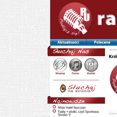
Aktualności
Polecane
wtorek
Słuchaj Nas
Kró
Najnowsze
Moje małe faux pas
Fakty + plotki, czyli Sportowa
Dodaj 
Środa! 🏅