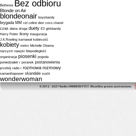
Bez odbioru
Bethesta
Blonde on Air
blondeonair
boysbandy
brygada MM
cel
celine dion
coco chanel
duety
czas
diana
droga
E3
girlsbandy
ikony
Harry Potter
inauguracja
J.K.Rowling
karnawał
kobiecość
kobiety
metro
Michelle Obama
narcyzm
nawyki
Niepodległość
piosenki
organizacja
pogoda
postanowienia
poniedziałek r
poranek
rozmowa
rozmowy
przebój
radio r
skandale
samanthapower
sushi
wonderwoman
© 2012 - 2021 Radio UNIWERSYTET. Wszelkie prawa zastrzeżone.