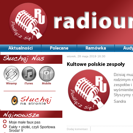
Aktualności
Polecane
Ramówka
Audy
wtorek, 28 maja 2019 16:30
Słuchaj Nas
Kultowe polskie zespoły
Dzisiaj mu
rodzimym r
zespołów i
wyśmienite
Słyszymy s
Sandra
Najnowsze
Moje małe faux pas
Fakty + plotki, czyli Sportowa
Dodaj komentarz
Środa! 🏅