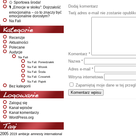
🥎 Sportowa środa!
Dodaj komentarz
🎙️ „Emocje w słoiku”: Dojrzałość
emocjonalna – co to znaczy być
Twój adres e-mail nie zostanie opubli
emocjonalnie dorosłym?
Na Fali
Kategorie
Recenzje
Aktualności
Polecane
Audycje
Komentarz
*
Na Fali
Nazwa
*
Na Fali: Poniedziałek
Na Fali: Wtorek
Adres e-mail
*
Na Fali: Środa
Witryna internetowa
Na Fali: Czwartek
Na Fali: Piątek
Zapamiętaj moje dane w tej przeg
Bez kategorii
Logowanie
Zaloguj się
Kanał wpisów
Kanał komentarzy
WordPress.org
Tagi
2005
2019
ambicje
amnesty international