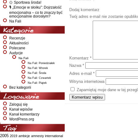
🥎 Sportowa środa!
🎙️ „Emocje w słoiku”: Dojrzałość
Dodaj komentarz
emocjonalna – co to znaczy być
Twój adres e-mail nie zostanie opubli
emocjonalnie dorosłym?
Na Fali
Kategorie
Recenzje
Aktualności
Polecane
Audycje
Komentarz
*
Na Fali
Na Fali: Poniedziałek
Nazwa
*
Na Fali: Wtorek
Adres e-mail
*
Na Fali: Środa
Na Fali: Czwartek
Witryna internetowa
Na Fali: Piątek
Bez kategorii
Zapamiętaj moje dane w tej przeg
Logowanie
Zaloguj się
Kanał wpisów
Kanał komentarzy
WordPress.org
Tagi
2005
2019
ambicje
amnesty international