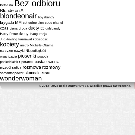
Bez odbioru
Bethesta
Blonde on Air
blondeonair
boysbandy
brygada MM
cel
celine dion
coco chanel
duety
czas
diana
droga
E3
girlsbandy
ikony
Harry Potter
inauguracja
J.K.Rowling
karnawał
kobiecość
kobiety
metro
Michelle Obama
narcyzm
nawyki
Niepodległość
piosenki
organizacja
pogoda
postanowienia
poniedziałek r
poranek
rozmowa
rozmowy
przebój
radio r
skandale
samanthapower
sushi
wonderwoman
© 2012 - 2021 Radio UNIWERSYTET. Wszelkie prawa zastrzeżone.