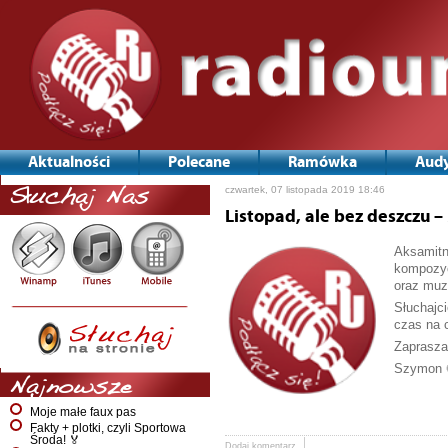
Aktualności
Polecane
Ramówka
Audy
czwartek, 07 listopada 2019 18:46
Słuchaj Nas
Listopad, ale bez deszczu 
Aksamitn
kompozyc
oraz muz
Słuchajc
czas na 
Zaprasza
Szymon 
Najnowsze
Moje małe faux pas
Fakty + plotki, czyli Sportowa
Środa! 🏅
Dodaj komentarz