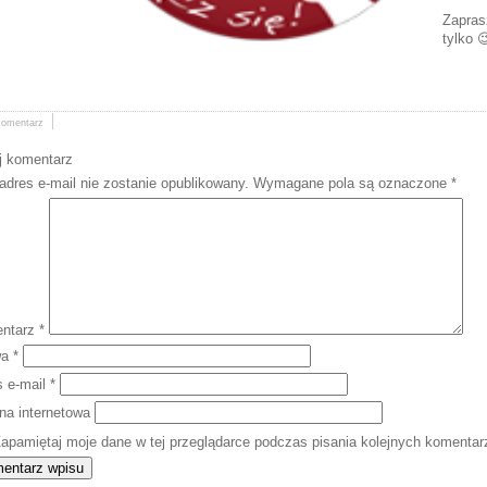
Zapras
tylko 
komentarz
j komentarz
adres e-mail nie zostanie opublikowany.
Wymagane pola są oznaczone
*
ntarz
*
wa
*
s e-mail
*
na internetowa
apamiętaj moje dane w tej przeglądarce podczas pisania kolejnych komentar