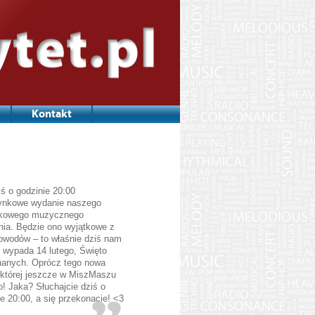
Kontakt
iś o godzinie 20:00
ynkowe wydanie naszego
tkowego muzycznego
nia. Będzie ono wyjątkowe z
powodów – to właśnie dziś nam
e wypada 14 lutego, Święto
anych. Oprócz tego nowa
 której jeszcze w MiszMaszu
o! Jaka? Słuchajcie dziś o
e 20:00, a się przekonacie! <3