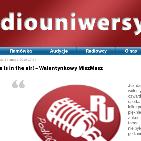
Ramówka
Audycje
Radiowcy
O nas
ek, 14 lutego 2019 17:54
e is in the air! – Walentynkowy MiszMasz
Już dz
walent
czwar
spotka
kilku 
piękni
Zakoch
forma,
nie był
godzini