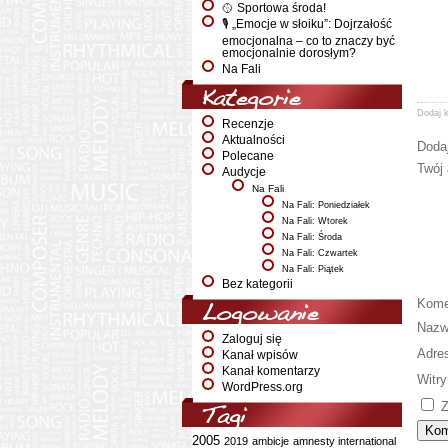
🥎 Sportowa środa!
🎙️ „Emocje w słoiku”: Dojrzałość
emocjonalna – co to znaczy być
emocjonalnie dorosłym?
Na Fali
Kategorie
Dodaj 
Recenzje
Aktualności
Doda
Polecane
Twój 
Audycje
Na Fali
Na Fali: Poniedziałek
Na Fali: Wtorek
Na Fali: Środa
Na Fali: Czwartek
Na Fali: Piątek
Bez kategorii
Kome
Logowanie
Naz
Zaloguj się
Adre
Kanał wpisów
Kanał komentarzy
Witry
WordPress.org
Z
Tagi
2005
2019
ambicje
amnesty international