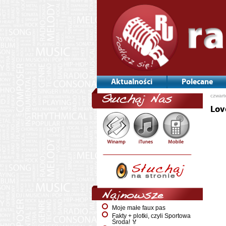
Aktualności
Polecane
czwart
Słuchaj Nas
Lov
Najnowsze
Moje małe faux pas
Fakty + plotki, czyli Sportowa
Środa! 🏅