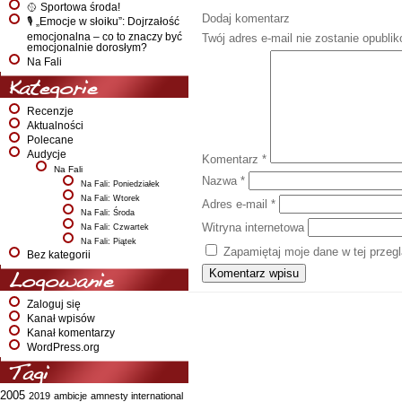
🥎 Sportowa środa!
Dodaj komentarz
🎙️ „Emocje w słoiku”: Dojrzałość
emocjonalna – co to znaczy być
Twój adres e-mail nie zostanie opubli
emocjonalnie dorosłym?
Na Fali
Kategorie
Recenzje
Aktualności
Polecane
Audycje
Komentarz
*
Na Fali
Nazwa
*
Na Fali: Poniedziałek
Na Fali: Wtorek
Adres e-mail
*
Na Fali: Środa
Witryna internetowa
Na Fali: Czwartek
Na Fali: Piątek
Zapamiętaj moje dane w tej przeg
Bez kategorii
Logowanie
Zaloguj się
Kanał wpisów
Kanał komentarzy
WordPress.org
Tagi
2005
2019
ambicje
amnesty international