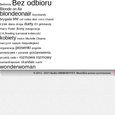
Bez odbioru
Bethesta
Blonde on Air
blondeonair
boysbandy
brygada MM
cel
celine dion
coco chanel
duety
czas
diana
droga
E3
girlsbandy
ikony
Harry Potter
inauguracja
J.K.Rowling
karnawał
kobiecość
kobiety
metro
Michelle Obama
narcyzm
nawyki
Niepodległość
piosenki
organizacja
pogoda
postanowienia
poniedziałek r
poranek
rozmowa
rozmowy
przebój
radio r
skandale
samanthapower
sushi
wonderwoman
© 2012 - 2021 Radio UNIWERSYTET. Wszelkie prawa zastrzeżone.