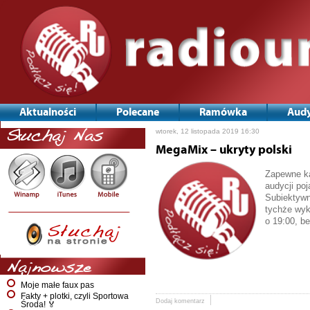
Aktualności
Polecane
Ramówka
Audy
wtorek, 12 listopada 2019 16:30
Słuchaj Nas
MegaMix – ukryty polski
Zapewne ka
audycji po
Subiektywn
tychże wyk
o 19:00, be
Najnowsze
Moje małe faux pas
Fakty + plotki, czyli Sportowa
Dodaj komentarz
Środa! 🏅