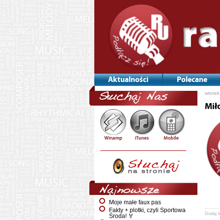
Aktualności
Polecane
wtorek
Słuchaj Nas
Mił
Najnowsze
Moje małe faux pas
Fakty + plotki, czyli Sportowa
Dodaj 
Środa! 🏅