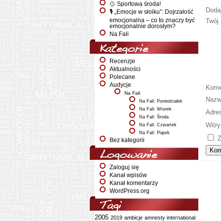
🥎 Sportowa środa!
Doda
🎙️ „Emocje w słoiku”: Dojrzałość
emocjonalna – co to znaczy być
Twój 
emocjonalnie dorosłym?
Na Fali
Kategorie
Recenzje
Aktualności
Polecane
Audycje
Kome
Na Fali
Naz
Na Fali: Poniedziałek
Na Fali: Wtorek
Adre
Na Fali: Środa
Witry
Na Fali: Czwartek
Na Fali: Piątek
Z
Bez kategorii
Logowanie
Zaloguj się
Kanał wpisów
Kanał komentarzy
WordPress.org
Tagi
2005
2019
ambicje
amnesty international