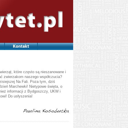
Kontakt
erząt, które często są nieszanowane i
zać zwierzakom naszego współczucia?
siejszej Na Fali. Poza tym, dziś
Dzień Marchewki! Nietypowe święta, o
wnież informacji z Bydgoszczy, UKW i
towi! Do usłyszenia!
Paulina Kosobucka