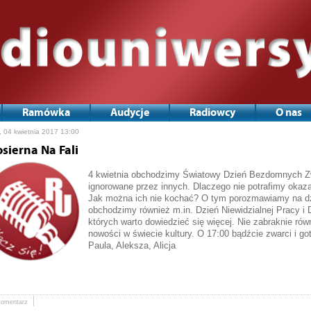
Ramówka
Audycje
Radiowcy
O nas
, 04 kwietnia 2017 13:00
osierna Na Fali
4 kwietnia obchodzimy Światowy Dzień Bezdomnych Zwi
ignorowane przez innych. Dlaczego nie potrafimy oka
Jak można ich nie kochać? O tym porozmawiamy na dzi
obchodzimy również m.in. Dzień Niewidzialnej Pracy i 
których warto dowiedzieć się więcej. Nie zabraknie ró
nowości w świecie kultury. O 17:00 bądźcie zwarci i go
Paula, Aleksza, Alicja
komentarz