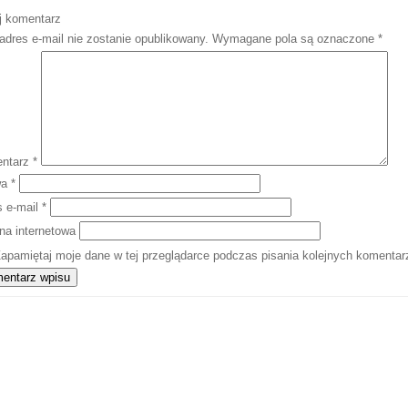
j komentarz
adres e-mail nie zostanie opublikowany.
Wymagane pola są oznaczone
*
ntarz
*
wa
*
s e-mail
*
na internetowa
apamiętaj moje dane w tej przeglądarce podczas pisania kolejnych komentar