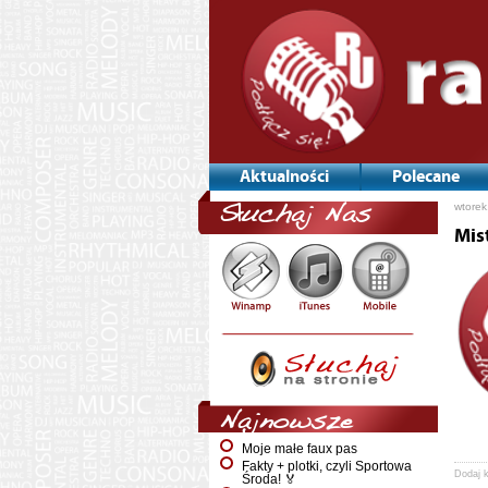
Aktualności
Polecane
wtorek
Słuchaj Nas
Mis
Najnowsze
Moje małe faux pas
Fakty + plotki, czyli Sportowa
Dodaj 
Środa! 🏅