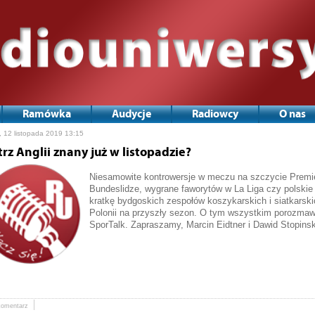
Ramówka
Audycje
Radiowcy
O nas
, 12 listopada 2019 13:15
trz Anglii znany już w listopadzie?
Niesamowite kontrowersje w meczu na szczycie Premie
Bundeslidze, wygrane faworytów w La Liga czy polskie 
kratkę bydgoskich zespołów koszykarskich i siatkarski
Polonii na przyszły sezon. O tym wszystkim porozmawi
SporTalk. Zapraszamy, Marcin Eidtner i Dawid Stopinsk
komentarz