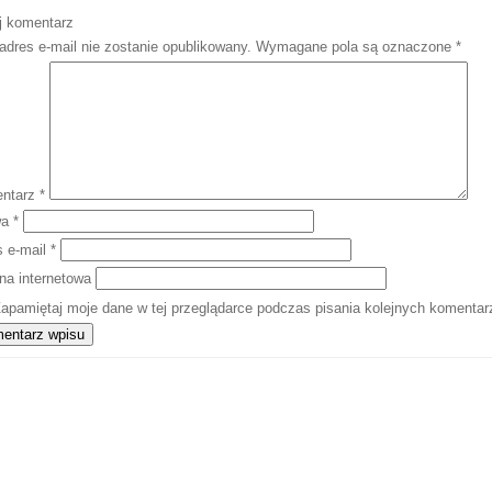
j komentarz
adres e-mail nie zostanie opublikowany.
Wymagane pola są oznaczone
*
ntarz
*
wa
*
s e-mail
*
na internetowa
apamiętaj moje dane w tej przeglądarce podczas pisania kolejnych komentar