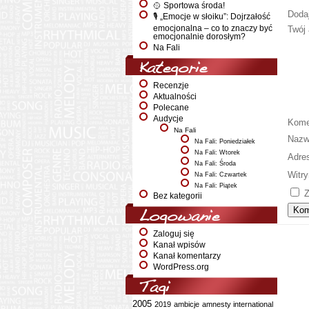
🥎 Sportowa środa!
Doda
🎙️ „Emocje w słoiku”: Dojrzałość
emocjonalna – co to znaczy być
Twój 
emocjonalnie dorosłym?
Na Fali
Kategorie
Recenzje
Aktualności
Polecane
Audycje
Kome
Na Fali
Naz
Na Fali: Poniedziałek
Na Fali: Wtorek
Adre
Na Fali: Środa
Witry
Na Fali: Czwartek
Na Fali: Piątek
Z
Bez kategorii
Logowanie
Zaloguj się
Kanał wpisów
Kanał komentarzy
WordPress.org
Tagi
2005
2019
ambicje
amnesty international