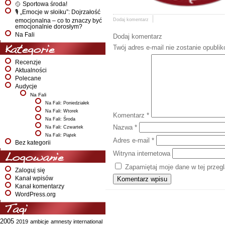
🥎 Sportowa środa!
🎙️ „Emocje w słoiku”: Dojrzałość
Dodaj komentarz
emocjonalna – co to znaczy być
emocjonalnie dorosłym?
Na Fali
Dodaj komentarz
Twój adres e-mail nie zostanie opubli
Kategorie
Recenzje
Aktualności
Polecane
Audycje
Na Fali
Na Fali: Poniedziałek
Na Fali: Wtorek
Komentarz
*
Na Fali: Środa
Nazwa
*
Na Fali: Czwartek
Na Fali: Piątek
Adres e-mail
*
Bez kategorii
Witryna internetowa
Logowanie
Zapamiętaj moje dane w tej przeg
Zaloguj się
Kanał wpisów
Kanał komentarzy
WordPress.org
Tagi
2005
2019
ambicje
amnesty international