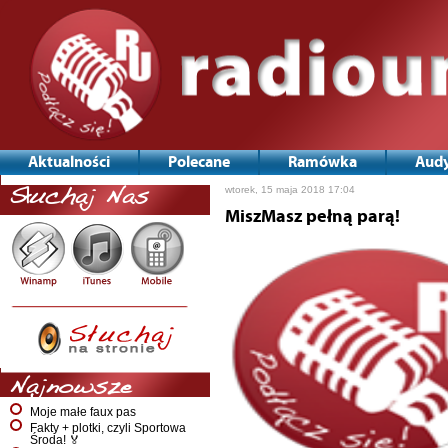
Aktualności
Polecane
Ramówka
Audy
wtorek, 15 maja 2018 17:04
Słuchaj Nas
MiszMasz pełną parą!
Najnowsze
Moje małe faux pas
Fakty + plotki, czyli Sportowa
Środa! 🏅