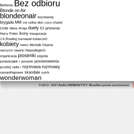
Bez odbioru
Bethesta
Blonde on Air
blondeonair
boysbandy
brygada MM
cel
celine dion
coco chanel
duety
czas
diana
droga
E3
girlsbandy
ikony
Harry Potter
inauguracja
J.K.Rowling
karnawał
kobiecość
kobiety
metro
Michelle Obama
narcyzm
nawyki
Niepodległość
piosenki
organizacja
pogoda
postanowienia
poniedziałek r
poranek
rozmowa
rozmowy
przebój
radio r
skandale
samanthapower
sushi
wonderwoman
© 2012 - 2021 Radio UNIWERSYTET. Wszelkie prawa zastrzeżone.