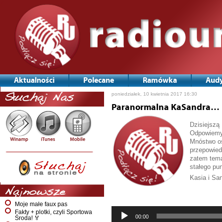
Aktualności
Polecane
Ramówka
Audy
poniedziałek, 10 kwietnia 2017 16:30
Słuchaj Nas
Paranormalna KaSandra…
Dzisiejszą
Odpowiemy 
Mnóstwo os
przepowied
zatem tema
stałego pun
Kasia i Sa
Odtwarzac
Najnowsze
plików
Moje małe faux pas
dźwiękowy
Fakty + plotki, czyli Sportowa
00:00
Środa! 🏅