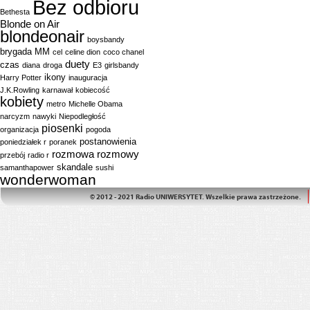
Bez odbioru
Bethesta
Blonde on Air
blondeonair
boysbandy
brygada MM
cel
celine dion
coco chanel
duety
czas
diana
droga
E3
girlsbandy
ikony
Harry Potter
inauguracja
J.K.Rowling
karnawał
kobiecość
kobiety
metro
Michelle Obama
narcyzm
nawyki
Niepodległość
piosenki
organizacja
pogoda
postanowienia
poniedziałek r
poranek
rozmowa
rozmowy
przebój
radio r
skandale
samanthapower
sushi
wonderwoman
© 2012 - 2021 Radio UNIWERSYTET. Wszelkie prawa zastrzeżone.