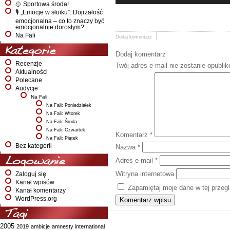
🥎 Sportowa środa!
🎙️ „Emocje w słoiku”: Dojrzałość
emocjonalna – co to znaczy być
emocjonalnie dorosłym?
Na Fali
Dodaj komentarz
Kategorie
Dodaj komentarz
Recenzje
Twój adres e-mail nie zostanie opubli
Aktualności
Polecane
Audycje
Na Fali
Na Fali: Poniedziałek
Na Fali: Wtorek
Na Fali: Środa
Na Fali: Czwartek
Komentarz
*
Na Fali: Piątek
Bez kategorii
Nazwa
*
Logowanie
Adres e-mail
*
Witryna internetowa
Zaloguj się
Kanał wpisów
Zapamiętaj moje dane w tej przeg
Kanał komentarzy
WordPress.org
Tagi
2005
2019
ambicje
amnesty international