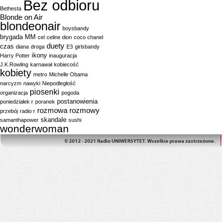
Bez odbioru
Bethesta
Blonde on Air
blondeonair
boysbandy
brygada MM
cel
celine dion
coco chanel
duety
czas
diana
droga
E3
girlsbandy
ikony
Harry Potter
inauguracja
J.K.Rowling
karnawał
kobiecość
kobiety
metro
Michelle Obama
narcyzm
nawyki
Niepodległość
piosenki
organizacja
pogoda
postanowienia
poniedziałek r
poranek
rozmowa
rozmowy
przebój
radio r
skandale
samanthapower
sushi
wonderwoman
© 2012 - 2021 Radio UNIWERSYTET. Wszelkie prawa zastrzeżone.