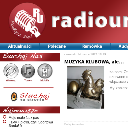
Aktualności
Polecane
Ramówka
Audy
czwartek, 14 marca 2024 18:19
Słuchaj Nas
MUZYKA KLUBOWA, ale…
za nami Os
czerwone d
włączacie 
My zabierz
Najnowsze
Moje małe faux pas
Fakty + plotki, czyli Sportowa
Dodaj komentarz
Środa! 🏅