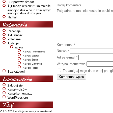
🥎 Sportowa środa!
Dodaj komentarz
🎙️ „Emocje w słoiku”: Dojrzałość
emocjonalna – co to znaczy być
Twój adres e-mail nie zostanie opubli
emocjonalnie dorosłym?
Na Fali
Kategorie
Recenzje
Aktualności
Polecane
Audycje
Komentarz
*
Na Fali
Nazwa
*
Na Fali: Poniedziałek
Na Fali: Wtorek
Adres e-mail
*
Na Fali: Środa
Witryna internetowa
Na Fali: Czwartek
Na Fali: Piątek
Zapamiętaj moje dane w tej przeg
Bez kategorii
Logowanie
Zaloguj się
Kanał wpisów
Kanał komentarzy
WordPress.org
Tagi
2005
2019
ambicje
amnesty international