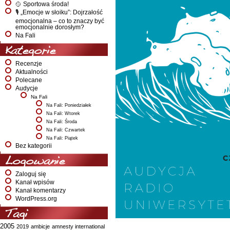
🥎 Sportowa środa!
🎙️ „Emocje w słoiku”: Dojrzałość
emocjonalna – co to znaczy być
emocjonalnie dorosłym?
Na Fali
Kategorie
Recenzje
Aktualności
Polecane
Audycje
Na Fali
Na Fali: Poniedziałek
Na Fali: Wtorek
Na Fali: Środa
Na Fali: Czwartek
Na Fali: Piątek
Bez kategorii
Logowanie
Zaloguj się
Kanał wpisów
Kanał komentarzy
WordPress.org
Tagi
2005
2019
ambicje
amnesty international