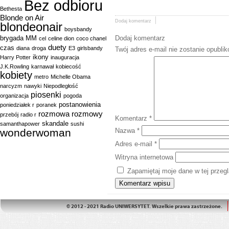
Bez odbioru
Bethesta
Blonde on Air
Dodaj komentarz
blondeonair
boysbandy
brygada MM
Dodaj komentarz
cel
celine dion
coco chanel
duety
czas
diana
droga
E3
girlsbandy
Twój adres e-mail nie zostanie opubli
ikony
Harry Potter
inauguracja
J.K.Rowling
karnawał
kobiecość
kobiety
metro
Michelle Obama
narcyzm
nawyki
Niepodległość
piosenki
organizacja
pogoda
postanowienia
poniedziałek r
poranek
rozmowa
rozmowy
przebój
radio r
Komentarz
*
skandale
samanthapower
sushi
wonderwoman
Nazwa
*
Adres e-mail
*
Witryna internetowa
Zapamiętaj moje dane w tej przeg
© 2012 - 2021 Radio UNIWERSYTET. Wszelkie prawa zastrzeżone.