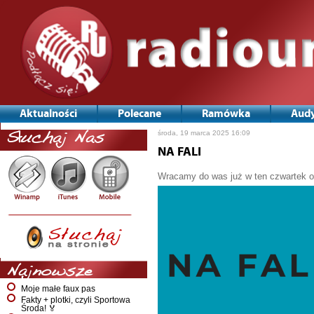
Aktualności
Polecane
Ramówka
Audy
środa, 19 marca 2025 16:09
Słuchaj Nas
NA FALI
Wracamy do was już w ten czwartek o 
Najnowsze
Moje małe faux pas
Fakty + plotki, czyli Sportowa
Środa! 🏅