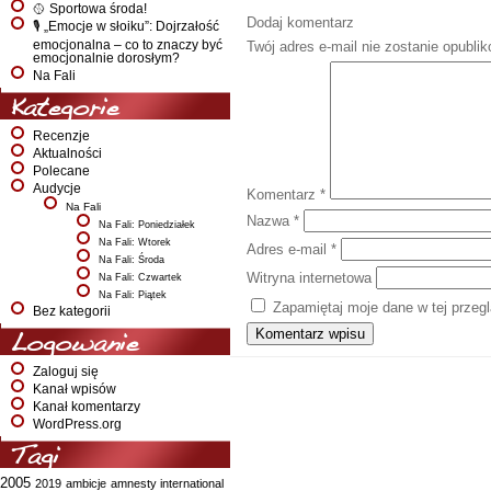
🥎 Sportowa środa!
Dodaj komentarz
🎙️ „Emocje w słoiku”: Dojrzałość
emocjonalna – co to znaczy być
Twój adres e-mail nie zostanie opubli
emocjonalnie dorosłym?
Na Fali
Kategorie
Recenzje
Aktualności
Polecane
Audycje
Komentarz
*
Na Fali
Nazwa
*
Na Fali: Poniedziałek
Na Fali: Wtorek
Adres e-mail
*
Na Fali: Środa
Witryna internetowa
Na Fali: Czwartek
Na Fali: Piątek
Zapamiętaj moje dane w tej przeg
Bez kategorii
Logowanie
Zaloguj się
Kanał wpisów
Kanał komentarzy
WordPress.org
Tagi
2005
2019
ambicje
amnesty international