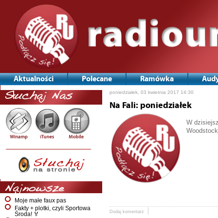
Aktualności
Polecane
Ramówka
Audy
poniedziałek, 03 kwietnia 2017 14:30
Słuchaj Nas
Na Fali: poniedziałek
W dzisiejs
Woodstock.
Najnowsze
Moje małe faux pas
Fakty + plotki, czyli Sportowa
Dodaj komentarz
Środa! 🏅