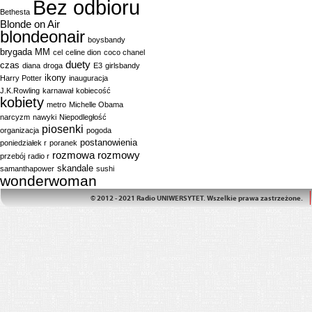
Bez odbioru
Bethesta
Blonde on Air
blondeonair
boysbandy
brygada MM
cel
celine dion
coco chanel
duety
czas
diana
droga
E3
girlsbandy
ikony
Harry Potter
inauguracja
J.K.Rowling
karnawał
kobiecość
kobiety
metro
Michelle Obama
narcyzm
nawyki
Niepodległość
piosenki
organizacja
pogoda
postanowienia
poniedziałek r
poranek
rozmowa
rozmowy
przebój
radio r
skandale
samanthapower
sushi
wonderwoman
© 2012 - 2021 Radio UNIWERSYTET. Wszelkie prawa zastrzeżone.