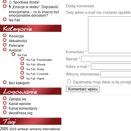
🥎 Sportowa środa!
Dodaj komentarz
🎙️ „Emocje w słoiku”: Dojrzałość
emocjonalna – co to znaczy być
Twój adres e-mail nie zostanie opubli
emocjonalnie dorosłym?
Na Fali
Kategorie
Recenzje
Aktualności
Polecane
Audycje
Komentarz
*
Na Fali
Nazwa
*
Na Fali: Poniedziałek
Na Fali: Wtorek
Adres e-mail
*
Na Fali: Środa
Witryna internetowa
Na Fali: Czwartek
Na Fali: Piątek
Zapamiętaj moje dane w tej przeg
Bez kategorii
Logowanie
Zaloguj się
Kanał wpisów
Kanał komentarzy
WordPress.org
Tagi
2005
2019
ambicje
amnesty international