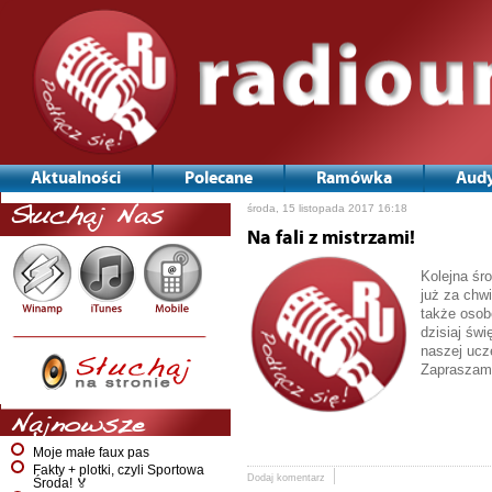
Aktualności
Polecane
Ramówka
Audy
środa, 15 listopada 2017 16:18
Słuchaj Nas
Na fali z mistrzami!
Kolejna śr
już za chw
także osob
dzisiaj świ
naszej ucze
Zapraszam
Najnowsze
Moje małe faux pas
Fakty + plotki, czyli Sportowa
Dodaj komentarz
Środa! 🏅