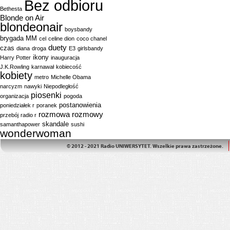
Bez odbioru
Bethesta
Blonde on Air
blondeonair
boysbandy
brygada MM
cel
celine dion
coco chanel
duety
czas
diana
droga
E3
girlsbandy
ikony
Harry Potter
inauguracja
J.K.Rowling
karnawał
kobiecość
kobiety
metro
Michelle Obama
narcyzm
nawyki
Niepodległość
piosenki
organizacja
pogoda
postanowienia
poniedziałek r
poranek
rozmowa
rozmowy
przebój
radio r
skandale
samanthapower
sushi
wonderwoman
© 2012 - 2021 Radio UNIWERSYTET. Wszelkie prawa zastrzeżone.