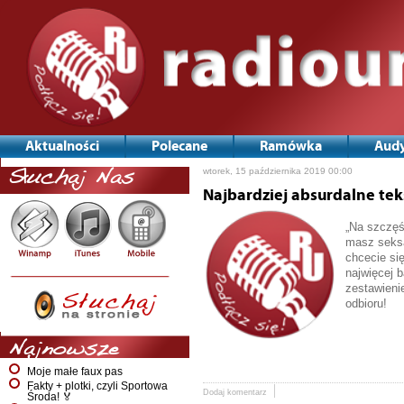
Aktualności
Polecane
Ramówka
Audy
wtorek, 15 października 2019 00:00
Słuchaj Nas
Najbardziej absurdalne tek
„Na szczęś
masz seksap
chcecie si
najwięcej 
zestawieni
odbioru!
Najnowsze
Moje małe faux pas
Fakty + plotki, czyli Sportowa
Dodaj komentarz
Środa! 🏅