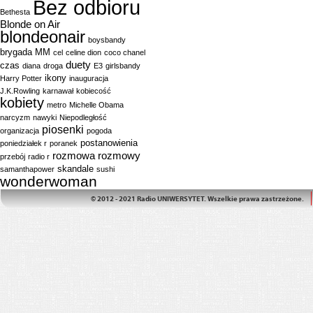
Bez odbioru
Bethesta
Blonde on Air
blondeonair
boysbandy
brygada MM
cel
celine dion
coco chanel
duety
czas
diana
droga
E3
girlsbandy
ikony
Harry Potter
inauguracja
J.K.Rowling
karnawał
kobiecość
kobiety
metro
Michelle Obama
narcyzm
nawyki
Niepodległość
piosenki
organizacja
pogoda
postanowienia
poniedziałek r
poranek
rozmowa
rozmowy
przebój
radio r
skandale
samanthapower
sushi
wonderwoman
© 2012 - 2021 Radio UNIWERSYTET. Wszelkie prawa zastrzeżone.