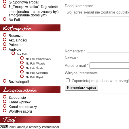
🥎 Sportowa środa!
Dodaj komentarz
🎙️ „Emocje w słoiku”: Dojrzałość
emocjonalna – co to znaczy być
Twój adres e-mail nie zostanie opubli
emocjonalnie dorosłym?
Na Fali
Kategorie
Recenzje
Aktualności
Polecane
Audycje
Komentarz
*
Na Fali
Nazwa
*
Na Fali: Poniedziałek
Na Fali: Wtorek
Adres e-mail
*
Na Fali: Środa
Witryna internetowa
Na Fali: Czwartek
Na Fali: Piątek
Zapamiętaj moje dane w tej przeg
Bez kategorii
Logowanie
Zaloguj się
Kanał wpisów
Kanał komentarzy
WordPress.org
Tagi
2005
2019
ambicje
amnesty international