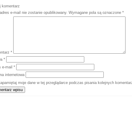
j komentarz
adres e-mail nie zostanie opublikowany.
Wymagane pola są oznaczone
*
ntarz
*
wa
*
s e-mail
*
na internetowa
apamiętaj moje dane w tej przeglądarce podczas pisania kolejnych komentar