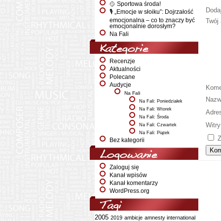
🥎 Sportowa środa!
Doda
🎙️ „Emocje w słoiku”: Dojrzałość
emocjonalna – co to znaczy być
Twój 
emocjonalnie dorosłym?
Na Fali
Kategorie
Recenzje
Aktualności
Polecane
Audycje
Kome
Na Fali
Naz
Na Fali: Poniedziałek
Na Fali: Wtorek
Adre
Na Fali: Środa
Witry
Na Fali: Czwartek
Na Fali: Piątek
Z
Bez kategorii
Logowanie
Zaloguj się
Kanał wpisów
Kanał komentarzy
WordPress.org
Tagi
2005
2019
ambicje
amnesty international