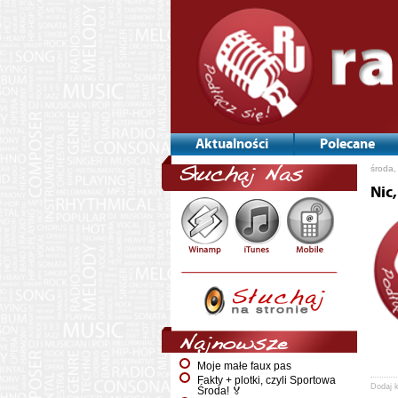
Aktualności
Polecane
środa,
Słuchaj Nas
Nic
Najnowsze
Moje małe faux pas
Fakty + plotki, czyli Sportowa
Dodaj 
Środa! 🏅