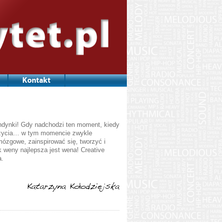
Kontakt
ondynki! Gdy nadchodzi ten moment, kiedy
 życia… w tym momencie zwykle
 mózgowe, zainspirować się, tworzyć i
 weny najlepsza jest wena! Creative
a.
Katarzyna Kołodziejska