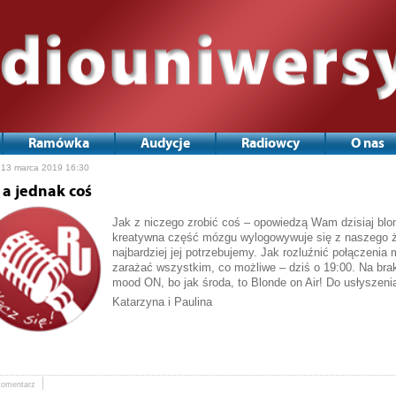
Ramówka
Audycje
Radiowcy
O nas
 13 marca 2019 16:30
, a jednak coś
Jak z niczego zrobić coś – opowiedzą Wam dzisiaj bl
kreatywna część mózgu wylogowywuje się z naszego
najbardziej jej potrzebujemy. Jak rozluźnić połączenia
zarażać wszystkim, co możliwe – dziś o 19:00. Na brak
mood ON, bo jak środa, to Blonde on Air! Do usłyszeni
Katarzyna i Paulina
komentarz