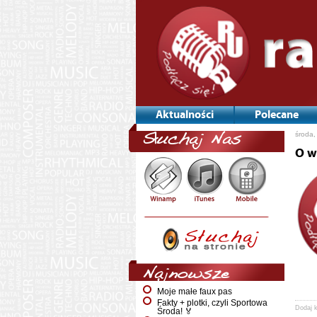
Aktualności
Polecane
środa,
Słuchaj Nas
O w
Najnowsze
Moje małe faux pas
Fakty + plotki, czyli Sportowa
Dodaj 
Środa! 🏅