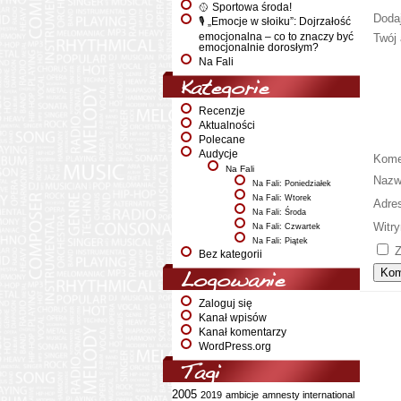
🥎 Sportowa środa!
Doda
🎙️ „Emocje w słoiku”: Dojrzałość
emocjonalna – co to znaczy być
Twój 
emocjonalnie dorosłym?
Na Fali
Kategorie
Recenzje
Aktualności
Polecane
Audycje
Kome
Na Fali
Naz
Na Fali: Poniedziałek
Na Fali: Wtorek
Adre
Na Fali: Środa
Witry
Na Fali: Czwartek
Na Fali: Piątek
Z
Bez kategorii
Logowanie
Zaloguj się
Kanał wpisów
Kanał komentarzy
WordPress.org
Tagi
2005
2019
ambicje
amnesty international