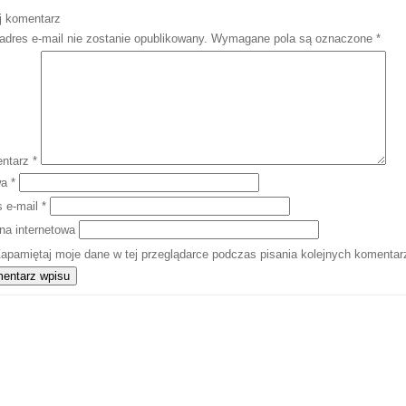
j komentarz
adres e-mail nie zostanie opublikowany.
Wymagane pola są oznaczone
*
ntarz
*
wa
*
s e-mail
*
na internetowa
apamiętaj moje dane w tej przeglądarce podczas pisania kolejnych komentar