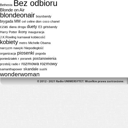
Bez odbioru
Bethesta
Blonde on Air
blondeonair
boysbandy
brygada MM
cel
celine dion
coco chanel
duety
czas
diana
droga
E3
girlsbandy
ikony
Harry Potter
inauguracja
J.K.Rowling
karnawał
kobiecość
kobiety
metro
Michelle Obama
narcyzm
nawyki
Niepodległość
piosenki
organizacja
pogoda
postanowienia
poniedziałek r
poranek
rozmowa
rozmowy
przebój
radio r
skandale
samanthapower
sushi
wonderwoman
© 2012 - 2021 Radio UNIWERSYTET. Wszelkie prawa zastrzeżone.