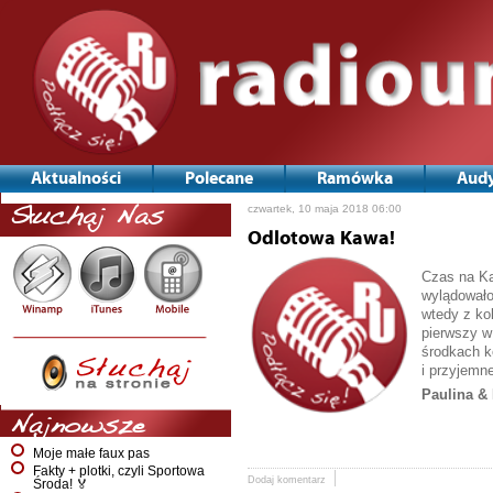
Aktualności
Polecane
Ramówka
Audy
czwartek, 10 maja 2018 06:00
Słuchaj Nas
Odlotowa Kawa!
Czas na Ka
wylądowało
wtedy z ko
pierwszy w
środkach k
i przyjemn
Paulina & 
Najnowsze
Moje małe faux pas
Fakty + plotki, czyli Sportowa
Dodaj komentarz
Środa! 🏅