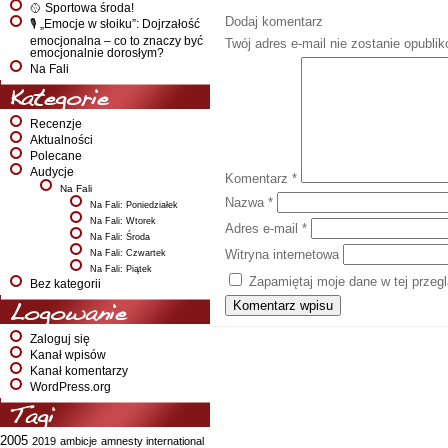
🥎 Sportowa środa!
Dodaj komentarz
🎙️ „Emocje w słoiku”: Dojrzałość
emocjonalna – co to znaczy być
Twój adres e-mail nie zostanie opubli
emocjonalnie dorosłym?
Na Fali
Kategorie
Recenzje
Aktualności
Polecane
Audycje
Komentarz
*
Na Fali
Nazwa
*
Na Fali: Poniedziałek
Na Fali: Wtorek
Adres e-mail
*
Na Fali: Środa
Witryna internetowa
Na Fali: Czwartek
Na Fali: Piątek
Zapamiętaj moje dane w tej przeg
Bez kategorii
Logowanie
Zaloguj się
Kanał wpisów
Kanał komentarzy
WordPress.org
Tagi
2005
2019
ambicje
amnesty international