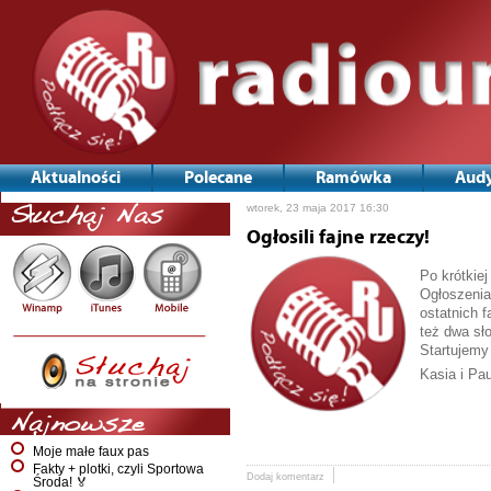
Aktualności
Polecane
Ramówka
Audy
wtorek, 23 maja 2017 16:30
Słuchaj Nas
Ogłosili fajne rzeczy!
Po krótkie
Ogłoszenia
ostatnich 
też dwa sł
Startujemy
Kasia i Pa
Najnowsze
Moje małe faux pas
Fakty + plotki, czyli Sportowa
Dodaj komentarz
Środa! 🏅