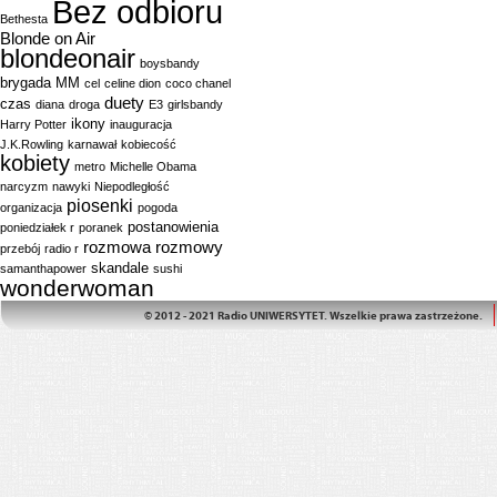
Bez odbioru
Bethesta
Blonde on Air
blondeonair
boysbandy
brygada MM
cel
celine dion
coco chanel
duety
czas
diana
droga
E3
girlsbandy
ikony
Harry Potter
inauguracja
J.K.Rowling
karnawał
kobiecość
kobiety
metro
Michelle Obama
narcyzm
nawyki
Niepodległość
piosenki
organizacja
pogoda
postanowienia
poniedziałek r
poranek
rozmowa
rozmowy
przebój
radio r
skandale
samanthapower
sushi
wonderwoman
© 2012 - 2021 Radio UNIWERSYTET. Wszelkie prawa zastrzeżone.