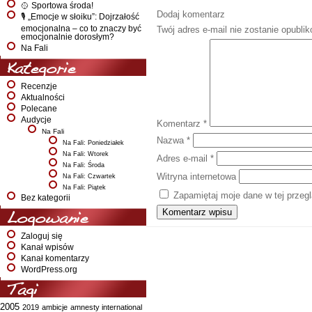
🥎 Sportowa środa!
Dodaj komentarz
🎙️ „Emocje w słoiku”: Dojrzałość
emocjonalna – co to znaczy być
Twój adres e-mail nie zostanie opubli
emocjonalnie dorosłym?
Na Fali
Kategorie
Recenzje
Aktualności
Polecane
Audycje
Komentarz
*
Na Fali
Nazwa
*
Na Fali: Poniedziałek
Na Fali: Wtorek
Adres e-mail
*
Na Fali: Środa
Witryna internetowa
Na Fali: Czwartek
Na Fali: Piątek
Zapamiętaj moje dane w tej przeg
Bez kategorii
Logowanie
Zaloguj się
Kanał wpisów
Kanał komentarzy
WordPress.org
Tagi
2005
2019
ambicje
amnesty international