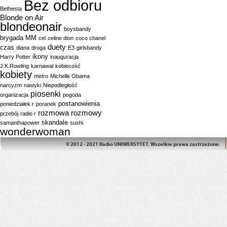
Bez odbioru
Bethesta
Blonde on Air
blondeonair
boysbandy
brygada MM
cel
celine dion
coco chanel
duety
czas
diana
droga
E3
girlsbandy
ikony
Harry Potter
inauguracja
J.K.Rowling
karnawał
kobiecość
kobiety
metro
Michelle Obama
narcyzm
nawyki
Niepodległość
piosenki
organizacja
pogoda
postanowienia
poniedziałek r
poranek
rozmowa
rozmowy
przebój
radio r
skandale
samanthapower
sushi
wonderwoman
© 2012 - 2021 Radio UNIWERSYTET. Wszelkie prawa zastrzeżone.