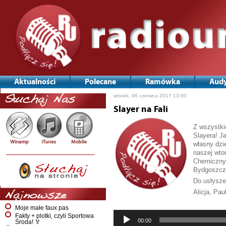
Aktualności
Polecane
Ramówka
Audy
wtorek, 06 czerwca 2017 13:00
Słuchaj Nas
Slayer na Fali
Z wszystki
Slayera! J
własny dzi
naszej wto
Chemicznyc
Bydgoszcz
Do usłysze
Alicja, Pau
Najnowsze
Odtwarzac
Moje małe faux pas
plików
Fakty + plotki, czyli Sportowa
dźwiękowy
00:00
Środa! 🏅