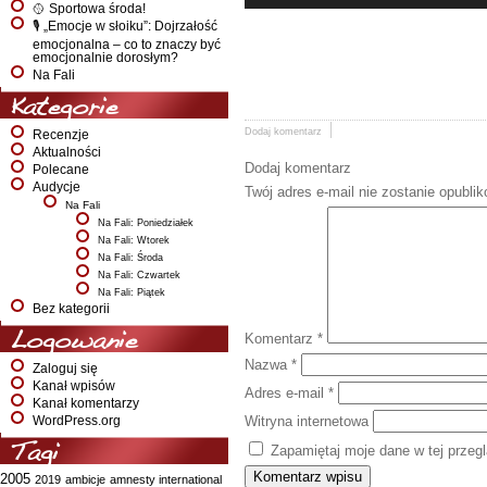
🥎 Sportowa środa!
🎙️ „Emocje w słoiku”: Dojrzałość
emocjonalna – co to znaczy być
emocjonalnie dorosłym?
Na Fali
Kategorie
Dodaj komentarz
Recenzje
Aktualności
Dodaj komentarz
Polecane
Audycje
Twój adres e-mail nie zostanie opubli
Na Fali
Na Fali: Poniedziałek
Na Fali: Wtorek
Na Fali: Środa
Na Fali: Czwartek
Na Fali: Piątek
Bez kategorii
Logowanie
Komentarz
*
Nazwa
*
Zaloguj się
Kanał wpisów
Adres e-mail
*
Kanał komentarzy
Witryna internetowa
WordPress.org
Tagi
Zapamiętaj moje dane w tej przeg
2005
2019
ambicje
amnesty international