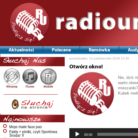
Aktualności
Polecane
Ramówka
Audy
poniedziałek, 14 października 2019 15:30
Słuchaj Nas
Otwórz okno!
Nie, dziś 
warto otwor
mieszanki?
Kubek meli
Odtwarzac
plików
dźwiękowy
Najnowsze
Moje małe faux pas
Fakty + plotki, czyli Sportowa
00:00
Środa! 🏅