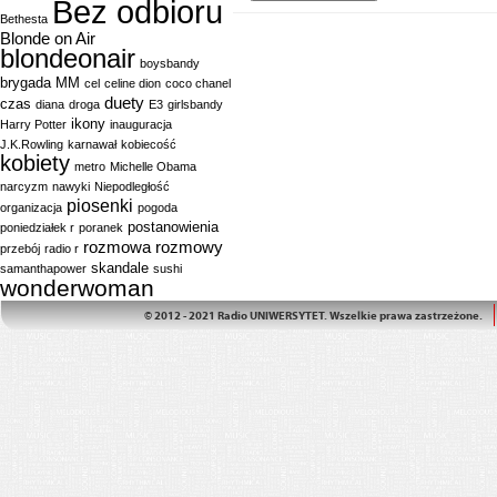
Bez odbioru
Bethesta
Blonde on Air
blondeonair
boysbandy
brygada MM
cel
celine dion
coco chanel
duety
czas
diana
droga
E3
girlsbandy
ikony
Harry Potter
inauguracja
J.K.Rowling
karnawał
kobiecość
kobiety
metro
Michelle Obama
narcyzm
nawyki
Niepodległość
piosenki
organizacja
pogoda
postanowienia
poniedziałek r
poranek
rozmowa
rozmowy
przebój
radio r
skandale
samanthapower
sushi
wonderwoman
© 2012 - 2021 Radio UNIWERSYTET. Wszelkie prawa zastrzeżone.