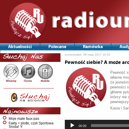
Aktualności
Polecane
Ramówka
Audy
poniedziałek, 08 maja 2017 16:30
Słuchaj Nas
Pewność siebie? A może ar
Pewność si
własne moż
że jesteśm
pewności s
główne pyt
którzy nie
pewniejszy
Kasia i Sa
Najnowsze
Odtwarzac
Moje małe faux pas
plików
Fakty + plotki, czyli Sportowa
dźwiękowy
00:00
Środa! 🏅