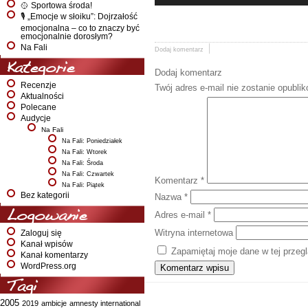
🥎 Sportowa środa!
🎙️ „Emocje w słoiku”: Dojrzałość
emocjonalna – co to znaczy być
emocjonalnie dorosłym?
Na Fali
Dodaj komentarz
Kategorie
Dodaj komentarz
Recenzje
Twój adres e-mail nie zostanie opubli
Aktualności
Polecane
Audycje
Na Fali
Na Fali: Poniedziałek
Na Fali: Wtorek
Na Fali: Środa
Na Fali: Czwartek
Komentarz
*
Na Fali: Piątek
Bez kategorii
Nazwa
*
Logowanie
Adres e-mail
*
Witryna internetowa
Zaloguj się
Kanał wpisów
Zapamiętaj moje dane w tej przeg
Kanał komentarzy
WordPress.org
Tagi
2005
2019
ambicje
amnesty international