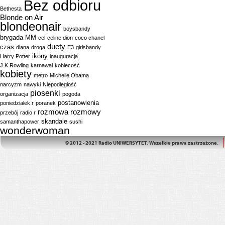
Bez odbioru
Bethesta
Blonde on Air
blondeonair
boysbandy
brygada MM
cel
celine dion
coco chanel
duety
czas
diana
droga
E3
girlsbandy
ikony
Harry Potter
inauguracja
J.K.Rowling
karnawał
kobiecość
kobiety
metro
Michelle Obama
narcyzm
nawyki
Niepodległość
piosenki
organizacja
pogoda
postanowienia
poniedziałek r
poranek
rozmowa
rozmowy
przebój
radio r
skandale
samanthapower
sushi
wonderwoman
© 2012 - 2021 Radio UNIWERSYTET. Wszelkie prawa zastrzeżone.