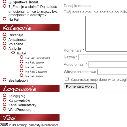
🥎 Sportowa środa!
Dodaj komentarz
🎙️ „Emocje w słoiku”: Dojrzałość
emocjonalna – co to znaczy być
Twój adres e-mail nie zostanie opubli
emocjonalnie dorosłym?
Na Fali
Kategorie
Recenzje
Aktualności
Polecane
Audycje
Komentarz
*
Na Fali
Nazwa
*
Na Fali: Poniedziałek
Na Fali: Wtorek
Adres e-mail
*
Na Fali: Środa
Witryna internetowa
Na Fali: Czwartek
Na Fali: Piątek
Zapamiętaj moje dane w tej przeg
Bez kategorii
Logowanie
Zaloguj się
Kanał wpisów
Kanał komentarzy
WordPress.org
Tagi
2005
2019
ambicje
amnesty international