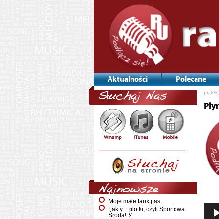
Aktualności
Polecane
piątek
Słuchaj Nas
Pły
Najnowsze
Moje małe faux pas
Fakty + plotki, czyli Sportowa
Środa! 🏅