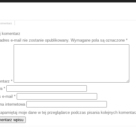
komentarz
j komentarz
adres e-mail nie zostanie opublikowany.
Wymagane pola są oznaczone
*
ntarz
*
wa
*
s e-mail
*
na internetowa
apamiętaj moje dane w tej przeglądarce podczas pisania kolejnych komentar