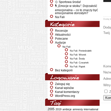
🥎 Sportowa środa!
🎙️ „Emocje w słoiku”: Dojrzałość
emocjonalna – co to znaczy być
emocjonalnie dorosłym?
Na Fali
Dodaj 
Kategorie
Doda
Recenzje
Twój 
Aktualności
Polecane
Audycje
Na Fali
Na Fali: Poniedziałek
Na Fali: Wtorek
Na Fali: Środa
Na Fali: Czwartek
Kome
Na Fali: Piątek
Bez kategorii
Naz
Logowanie
Adre
Zaloguj się
Witry
Kanał wpisów
Z
Kanał komentarzy
WordPress.org
Tagi
2005
2019
ambicje
amnesty international