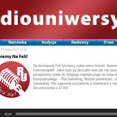
Ramówka
Audycje
Radiowcy
O nas
, 24 marca 2017 14:00
niemy Na Fali!
Na dzisiejszej Fali łykniemy sobie nieco historii, bow
kinematografii. Jakie były jej początki oraz jak się rozwi
przejdziemy sobie do drugiego największego na świecie
komputerowego – The Gathering. Można powiedzieć, że
norweskiej. Nie zapomnę oczywiście o nowinkach z na
Odtwarzacz
Do usłyszenia o 17:00!
plików
dźwiękowych
00:00