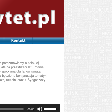
Kontakt
iem porozmawiamy o polskiej
jała na przestrzeni lat. Później
 spotkania dla fanów świata
 będzie to kontynuacja tematyki
szej uczelni oraz z Bydgoszczy!
Używaj
00:00
strzałek