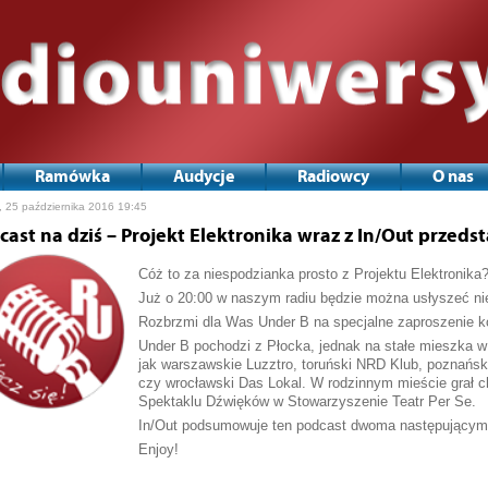
Ramówka
Audycje
Radiowcy
O nas
, 25 października 2016 19:45
cast na dziś – Projekt Elektronika wraz z In/Out przeds
Cóż to za niespodzianka prosto z Projektu Elektronika
Już o 20:00 w naszym radiu będzie można usłyszeć nie
Rozbrzmi dla Was Under B na specjalne zaproszenie k
Under B pochodzi z Płocka, jednak na stałe mieszka 
jak warszawskie Luzztro, toruński NRD Klub, poznańs
czy wrocławski Das Lokal. W rodzinnym mieście grał 
Spektaklu Dźwięków w Stowarzyszenie Teatr Per Se.
In/Out podsumowuje ten podcast dwoma następującymi 
Enjoy!