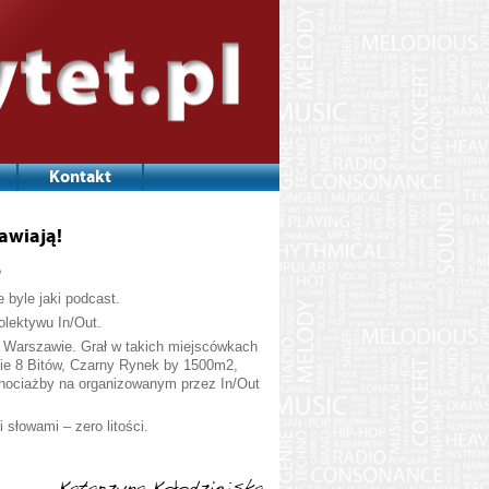
Kontakt
tawiają!
?
 byle jaki podcast.
olektywu In/Out.
w Warszawie. Grał w takich miejscówkach
kie 8 Bitów, Czarny Rynek by 1500m2,
chociażby na organizowanym przez In/Out
słowami – zero litości.
Katarzyna Kołodziejska