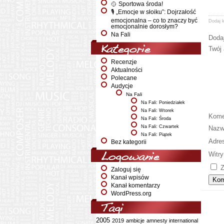
🥎 Sportowa środa!
🎙️ „Emocje w słoiku”: Dojrzałość
emocjonalna – co to znaczy być
Dodaj 
emocjonalnie dorosłym?
Na Fali
Doda
Kategorie
Twój 
Recenzje
Aktualności
Polecane
Audycje
Na Fali
Na Fali: Poniedziałek
Na Fali: Wtorek
Kome
Na Fali: Środa
Na Fali: Czwartek
Naz
Na Fali: Piątek
Adre
Bez kategorii
Witry
Logowanie
Z
Zaloguj się
Kanał wpisów
Kanał komentarzy
WordPress.org
Tagi
2005
2019
ambicje
amnesty international