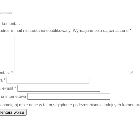
komentarz
j komentarz
adres e-mail nie zostanie opublikowany.
Wymagane pola są oznaczone
*
ntarz
*
wa
*
s e-mail
*
na internetowa
apamiętaj moje dane w tej przeglądarce podczas pisania kolejnych komentar