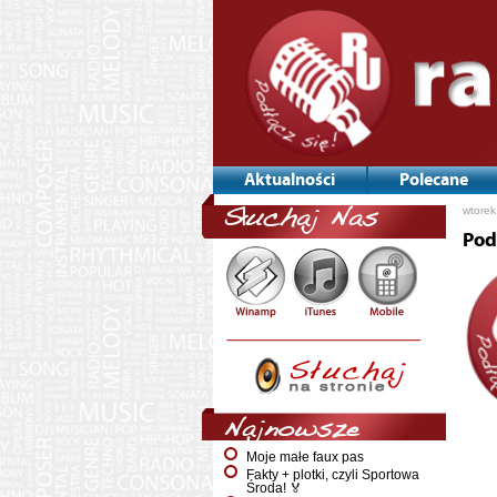
Aktualności
Polecane
wtorek
Słuchaj Nas
Pod
Najnowsze
Moje małe faux pas
Fakty + plotki, czyli Sportowa
Środa! 🏅