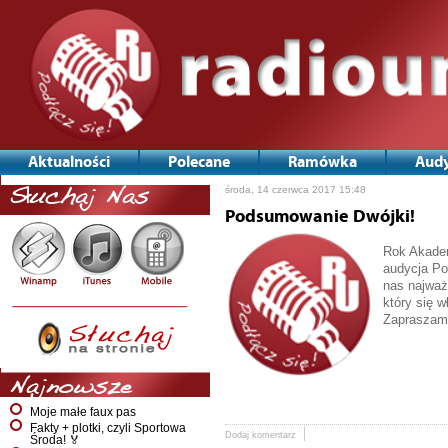
Aktualności
Polecane
Ramówka
Audy
środa, 14 czerwca 2017 15:48
Słuchaj Nas
Podsumowanie Dwójki!
Rok Akademi
audycja Po
nas najważ
który się w
Zapraszamy
Najnowsze
Moje małe faux pas
Fakty + plotki, czyli Sportowa
Dodaj komentarz
Środa! 🏅