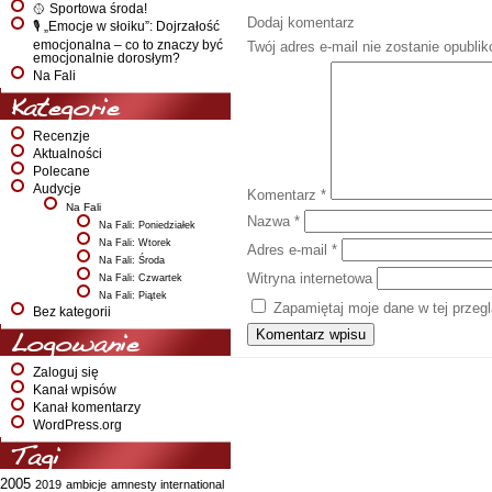
🥎 Sportowa środa!
Dodaj komentarz
🎙️ „Emocje w słoiku”: Dojrzałość
emocjonalna – co to znaczy być
Twój adres e-mail nie zostanie opubli
emocjonalnie dorosłym?
Na Fali
Kategorie
Recenzje
Aktualności
Polecane
Audycje
Komentarz
*
Na Fali
Nazwa
*
Na Fali: Poniedziałek
Na Fali: Wtorek
Adres e-mail
*
Na Fali: Środa
Witryna internetowa
Na Fali: Czwartek
Na Fali: Piątek
Zapamiętaj moje dane w tej przeg
Bez kategorii
Logowanie
Zaloguj się
Kanał wpisów
Kanał komentarzy
WordPress.org
Tagi
2005
2019
ambicje
amnesty international