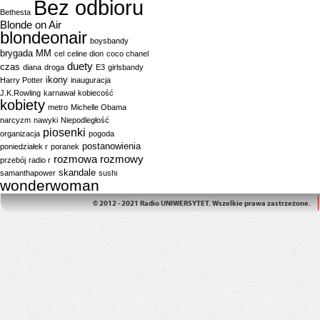
Bez odbioru
Bethesta
Blonde on Air
blondeonair
boysbandy
brygada MM
cel
celine dion
coco chanel
duety
czas
diana
droga
E3
girlsbandy
ikony
Harry Potter
inauguracja
J.K.Rowling
karnawał
kobiecość
kobiety
metro
Michelle Obama
narcyzm
nawyki
Niepodległość
piosenki
organizacja
pogoda
postanowienia
poniedziałek r
poranek
rozmowa
rozmowy
przebój
radio r
skandale
samanthapower
sushi
wonderwoman
© 2012 - 2021 Radio UNIWERSYTET. Wszelkie prawa zastrzeżone.