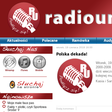
Aktualności
Polecane
Ramówka
Audy
wtorek, 19 czerwca 2018 16:00
Słuchaj Nas
Polska dekada!
Wtorek, 19
2000-2009.
dziś wiecz
kolejnej m
Kasia i Sa
Najnowsze
Moje małe faux pas
Fakty + plotki, czyli Sportowa
Dodaj komentarz
Środa! 🏅