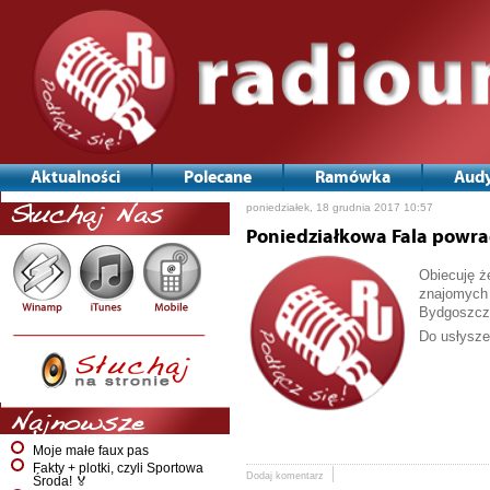
Aktualności
Polecane
Ramówka
Audy
poniedziałek, 18 grudnia 2017 10:57
Słuchaj Nas
Poniedziałkowa Fala powra
Obiecuję ż
znajomych 
Bydgoszcz 
Do usłysze
Najnowsze
Moje małe faux pas
Fakty + plotki, czyli Sportowa
Dodaj komentarz
Środa! 🏅