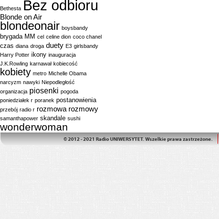
Bez odbioru
Bethesta
Blonde on Air
blondeonair
boysbandy
brygada MM
cel
celine dion
coco chanel
duety
czas
diana
droga
E3
girlsbandy
ikony
Harry Potter
inauguracja
J.K.Rowling
karnawał
kobiecość
kobiety
metro
Michelle Obama
narcyzm
nawyki
Niepodległość
piosenki
organizacja
pogoda
postanowienia
poniedziałek r
poranek
rozmowa
rozmowy
przebój
radio r
skandale
samanthapower
sushi
wonderwoman
© 2012 - 2021 Radio UNIWERSYTET. Wszelkie prawa zastrzeżone.