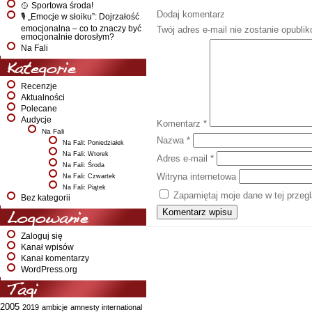
🥎 Sportowa środa!
Dodaj komentarz
🎙️ „Emocje w słoiku”: Dojrzałość
emocjonalna – co to znaczy być
Twój adres e-mail nie zostanie opubli
emocjonalnie dorosłym?
Na Fali
Kategorie
Recenzje
Aktualności
Polecane
Audycje
Komentarz
*
Na Fali
Nazwa
*
Na Fali: Poniedziałek
Na Fali: Wtorek
Adres e-mail
*
Na Fali: Środa
Witryna internetowa
Na Fali: Czwartek
Na Fali: Piątek
Zapamiętaj moje dane w tej przeg
Bez kategorii
Logowanie
Zaloguj się
Kanał wpisów
Kanał komentarzy
WordPress.org
Tagi
2005
2019
ambicje
amnesty international