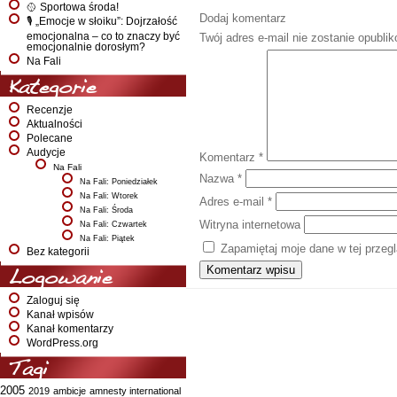
🥎 Sportowa środa!
Dodaj komentarz
🎙️ „Emocje w słoiku”: Dojrzałość
emocjonalna – co to znaczy być
Twój adres e-mail nie zostanie opubli
emocjonalnie dorosłym?
Na Fali
Kategorie
Recenzje
Aktualności
Polecane
Audycje
Komentarz
*
Na Fali
Nazwa
*
Na Fali: Poniedziałek
Na Fali: Wtorek
Adres e-mail
*
Na Fali: Środa
Witryna internetowa
Na Fali: Czwartek
Na Fali: Piątek
Zapamiętaj moje dane w tej przeg
Bez kategorii
Logowanie
Zaloguj się
Kanał wpisów
Kanał komentarzy
WordPress.org
Tagi
2005
2019
ambicje
amnesty international