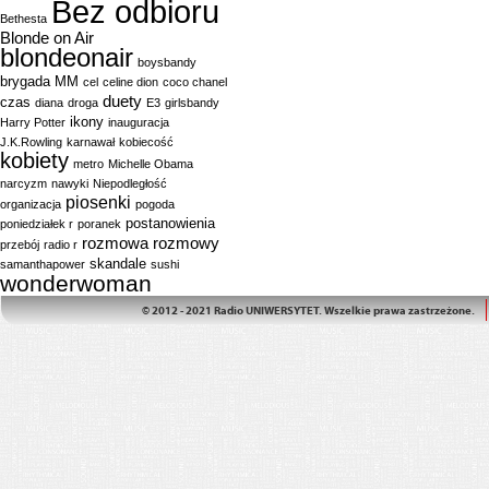
Bez odbioru
Bethesta
Blonde on Air
blondeonair
boysbandy
brygada MM
cel
celine dion
coco chanel
duety
czas
diana
droga
E3
girlsbandy
ikony
Harry Potter
inauguracja
J.K.Rowling
karnawał
kobiecość
kobiety
metro
Michelle Obama
narcyzm
nawyki
Niepodległość
piosenki
organizacja
pogoda
postanowienia
poniedziałek r
poranek
rozmowa
rozmowy
przebój
radio r
skandale
samanthapower
sushi
wonderwoman
© 2012 - 2021 Radio UNIWERSYTET. Wszelkie prawa zastrzeżone.