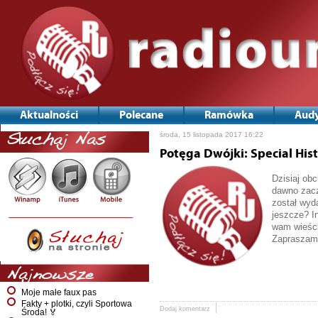
Aktualności
Polecane
Ramówka
Audy
środa, 15 listopada 2017 16:22
Słuchaj Nas
Potęga Dwójki: Special Hist
Dzisiaj ob
dawno zacz
został wyda
jeszcze? In
wam wieści
Zapraszamy
Najnowsze
Moje małe faux pas
Fakty + plotki, czyli Sportowa
Dodaj komentarz
Środa! 🏅