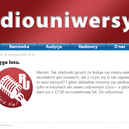
Ramówka
Audycje
Radiowcy
O nas
ek, 11 stycznia 2018 16:02
ęga losu.
Hazard. Tak słodziutki grzech że buduje się miasta w
wszelakich gier losowych, ale z czym się to tak napra
to nasz wymysł? I gdzie dokładnie możemy się spotka
tylko w kasynach ale nawet codziennym życiu – a gdzi
wam już o 17:00 na czwartkowej fali. Do usłyszenia.
komentarz