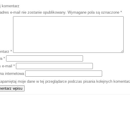
j komentarz
adres e-mail nie zostanie opublikowany.
Wymagane pola są oznaczone
*
ntarz
*
wa
*
s e-mail
*
na internetowa
apamiętaj moje dane w tej przeglądarce podczas pisania kolejnych komentar