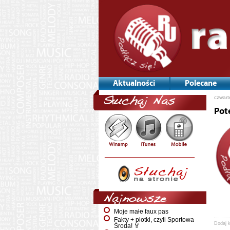
Aktualności
Polecane
czwart
Słuchaj Nas
Pot
Najnowsze
Moje małe faux pas
Fakty + plotki, czyli Sportowa
Dodaj 
Środa! 🏅