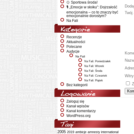
🥎 Sportowa środa!
Doda
🎙️ „Emocje w słoiku”: Dojrzałość
emocjonalna – co to znaczy być
Twój 
emocjonalnie dorosłym?
Na Fali
Kategorie
Recenzje
Aktualności
Polecane
Audycje
Kome
Na Fali
Naz
Na Fali: Poniedziałek
Na Fali: Wtorek
Adre
Na Fali: Środa
Witry
Na Fali: Czwartek
Na Fali: Piątek
Z
Bez kategorii
Logowanie
Zaloguj się
Kanał wpisów
Kanał komentarzy
WordPress.org
Tagi
2005
2019
ambicje
amnesty international