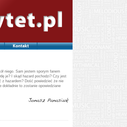
Kontakt
okół niego. Sam jestem sporym fanem
wdę je? I skąd hazard pochodzi? Czy jest
ć z hazardem? Dość powiedzieć że nie
e dokładnie to zostanie opowiedziane
Jonasz Panasiuk