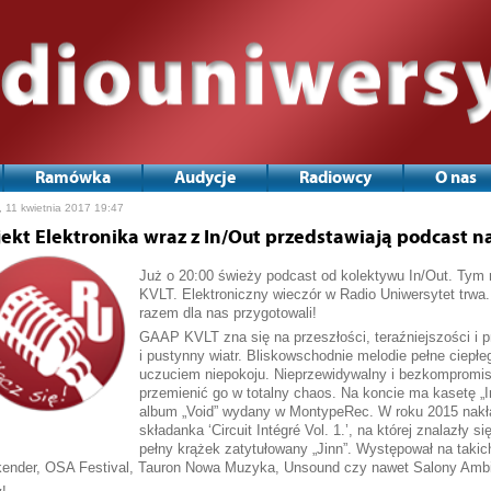
Ramówka
Audycje
Radiowcy
O nas
, 11 kwietnia 2017 19:47
jekt Elektronika wraz z In/Out przedstawiają podcast na
Już o 20:00 świeży podcast od kolektywu In/Out. Tym
KVLT. Elektroniczny wieczór w Radio Uniwersytet trwa
razem dla nas przygotowali!
GAAP KVLT zna się na przeszłości, teraźniejszości i p
i pustynny wiatr. Bliskowschodnie melodie pełne ciep
uczuciem niepokoju. Nieprzewidywalny i bezkompromis
przemienić go w totalny chaos. Na koncie ma kasetę „I
album „Void” wydany w MontypeRec. W roku 2015 nakł
składanka ‘Circuit Intégré Vol. 1.’, na której znalazły 
pełny krążek zatytułowany „Jinn”. Występował na taki
ender, OSA Festival, Tauron Nowa Muzyka, Unsound czy nawet Salony Ambi