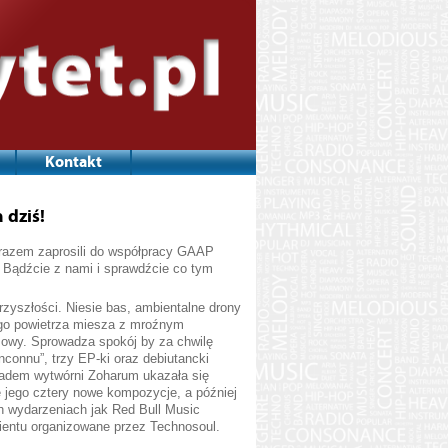
Kontakt
 dziś!
 razem zaprosili do współpracy GAAP
. Bądźcie z nami i sprawdźcie co tym
rzyszłości. Niesie bas, ambientalne drony
łego powietrza miesza z mroźnym
owy. Sprowadza spokój by za chwilę
nconnu”, trzy EP-ki oraz debiutancki
adem wytwórni Zoharum ukazała się
się jego cztery nowe kompozycje, a później
ch wydarzeniach jak Red Bull Music
entu organizowane przez Technosoul.