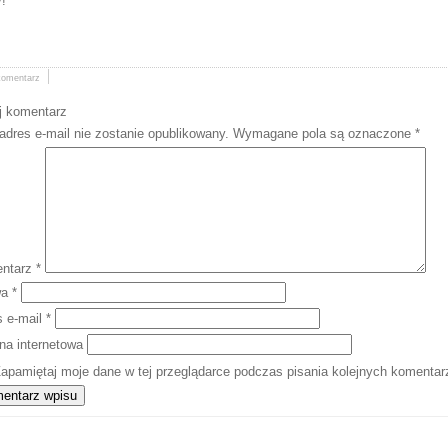
!
komentarz
j komentarz
adres e-mail nie zostanie opublikowany.
Wymagane pola są oznaczone
*
ntarz
*
wa
*
s e-mail
*
na internetowa
apamiętaj moje dane w tej przeglądarce podczas pisania kolejnych komentar