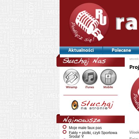
Aktualności
Polecane
wtorek
Słuchaj Nas
Pro
Najnowsze
Moje małe faux pas
Week
Fakty + plotki, czyli Sportowa
Środa! 🏅