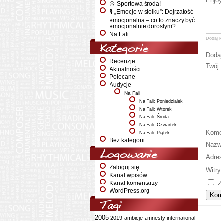
Enjoy
🥎 Sportowa środa!
🎙️ „Emocje w słoiku”: Dojrzałość
emocjonalna – co to znaczy być
emocjonalnie dorosłym?
Na Fali
Dodaj 
Kategorie
Doda
Recenzje
Twój 
Aktualności
Polecane
Audycje
Na Fali
Na Fali: Poniedziałek
Na Fali: Wtorek
Na Fali: Środa
Na Fali: Czwartek
Kome
Na Fali: Piątek
Bez kategorii
Naz
Logowanie
Adre
Zaloguj się
Witry
Kanał wpisów
Z
Kanał komentarzy
WordPress.org
Tagi
2005
2019
ambicje
amnesty international